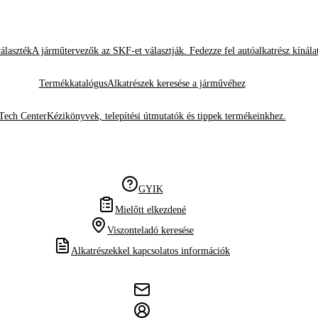
álaszték
A járműtervezők az SKF-et választják. Fedezze fel autóalkatrész kínála
Termékkatalógus
Alkatrészek keresése a járművéhez
Tech Center
Kézikönyvek, telepítési útmutatók és tippek termékeinkhez.
GYIK
Mielőtt elkezdené
Viszonteladó keresése
Alkatrészekkel kapcsolatos információk