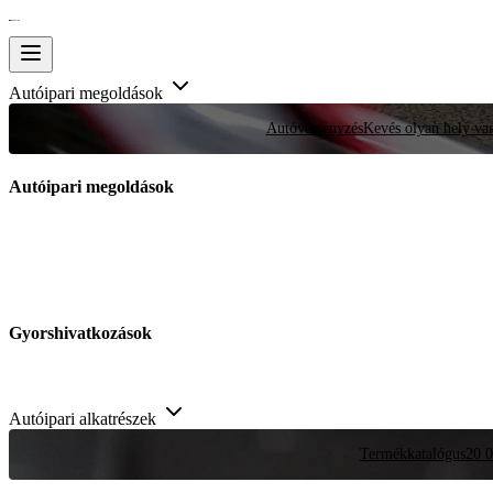
Autóipari megoldások
Autóversenyzés
Kevés olyan hely van
Autóipari megoldások
Gyorshivatkozások
Autóipari alkatrészek
Termékkatalógus
20 0