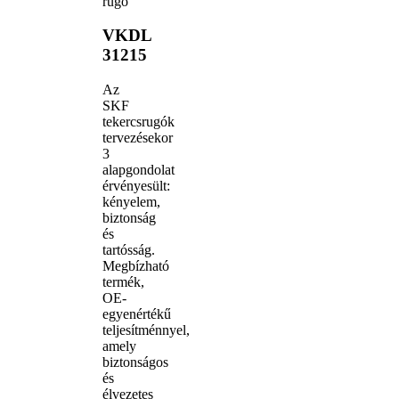
rugó
VKDL
31215
Az
SKF
tekercsrugók
tervezésekor
3
alapgondolat
érvényesült:
kényelem,
biztonság
és
tartósság.
Megbízható
termék,
OE-
egyenértékű
teljesítménnyel,
amely
biztonságos
és
élvezetes