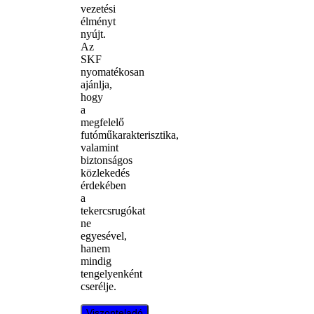
vezetési
élményt
nyújt.
Az
SKF
nyomatékosan
ajánlja,
hogy
a
megfelelő
futóműkarakterisztika,
valamint
biztonságos
közlekedés
érdekében
a
tekercsrugókat
ne
egyesével,
hanem
mindig
tengelyenként
cserélje.
Viszonteladó