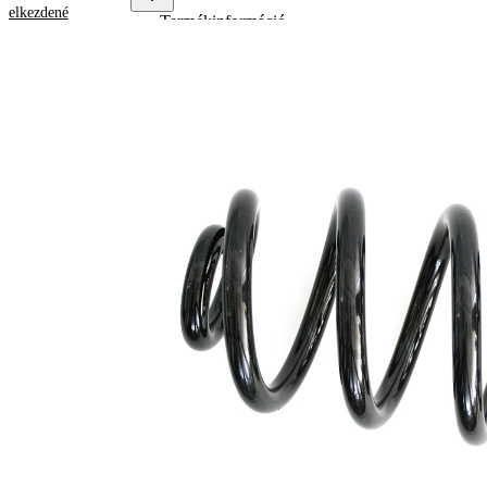
elkezdené
Termékinformáció
Tulajdon
Érték
Beépítési
hátsótengely
oldal
Hossz
298 mm
Tömeg
2,75 kg
Állandó
Rugóforma
rugóátmérőjű
csavarrugó
Külső
130 mm
átmérő
huzalátmérő
14,75 mm