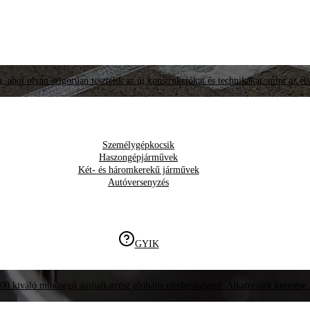
, ahol olyan szigorúan tesztelik az új konstrukciókat és technikákat, mint az él
Személygépkocsik
Haszongépjárművek
Két- és háromkerekű járművek
Autóversenyzés
GYIK
00 kiváló minőségű autóalkatrész globális elérhetőséggel. Alkatrészek keresése