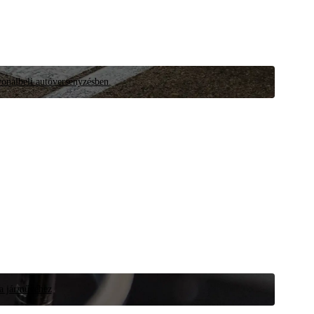
vonalbeli autóversenyzésben.
 a járművéhez