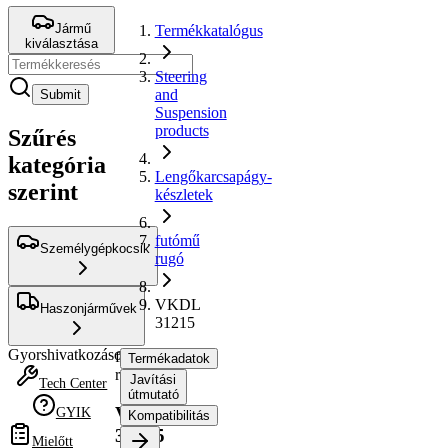
Jármű
Termékkatalógus
kiválasztása
Steering
and
Submit
Suspension
products
Szűrés
kategória
Lengőkarcsapágy-
szerint
készletek
futómű
Személygépkocsik
rugó
VKDL
Haszonjárművek
31215
Gyorshivatkozások
futómű
Termékadatok
rugó
Javítási
Tech Center
útmutató
VKDL
GYIK
Kompatibilitás
31215
Mielőtt