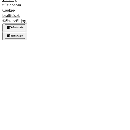
tulajdonosa
Cookie-
beállítások
©
Szerzői jog