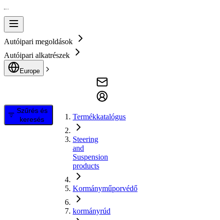
Autóipari megoldások
Autóipari alkatrészek
Europe
Szűrés és
Termékkatalógus
keresés
Steering
and
Suspension
products
Kormányműporvédő
kormányrúd