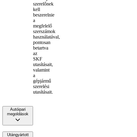
szerelőnek
kell
beszerelnie
a
megfelelő
szerszámok
használatával,
pontosan
betartva
az
SKF
utasításait,
valamint
a
gépjármű
szerelési
utasításait.
Autóipari
megoldások
Utángyártott