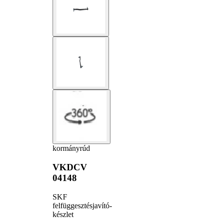
kormányrúd
VKDCV
04148
SKF
felfüggesztésjavító-
készlet