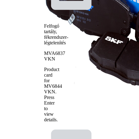
WVA-szám
22054
betétek
4
száma
Felfogó
tartály,
fékrendszer-
légtelenítés
MVA6837
VKN
Product
card
for
MV6844
VKN
.
Press
Enter
to
view
details.