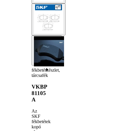
fékbetétkészlet,
tárcsafék
VKBP
81105
A
Az
SKF
fékbetétek
kopó