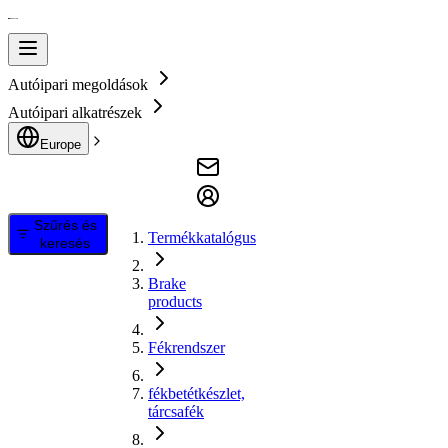
Autóipari megoldások
Autóipari alkatrészek
Europe
Szűrés és
Termékkatalógus
keresés
Brake
products
Fékrendszer
fékbetétkészlet,
tárcsafék