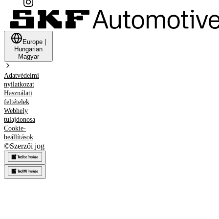
Europe
|
Hungarian
Magyar
Adatvédelmi
nyilatkozat
Használati
feltételek
Webhely
tulajdonosa
Cookie-
beállítások
©
Szerzői jog