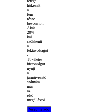
rétege
hőkezelt
a
fém
része
bevonatolt.
Akár
20%-
kal
csökkenti
a
féktávolságot
-
Tökéletes
biztonságot
nyújt
a
járművezető
számára
már
az
első
megállástól
Viszonteladó