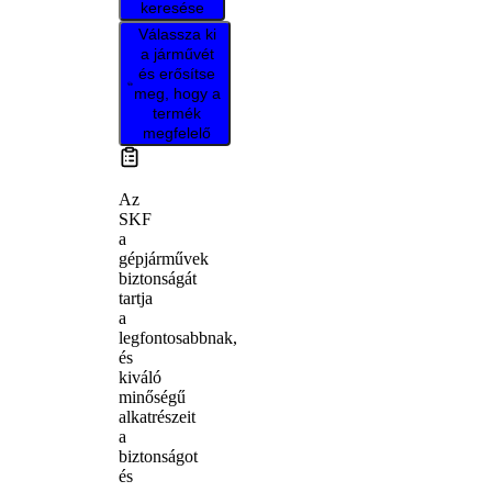
keresése
Válassza ki
a járművét
és erősítse
meg, hogy a
termék
megfelelő
Az
SKF
a
gépjárművek
biztonságát
tartja
a
legfontosabbnak,
és
kiváló
minőségű
alkatrészeit
a
biztonságot
és