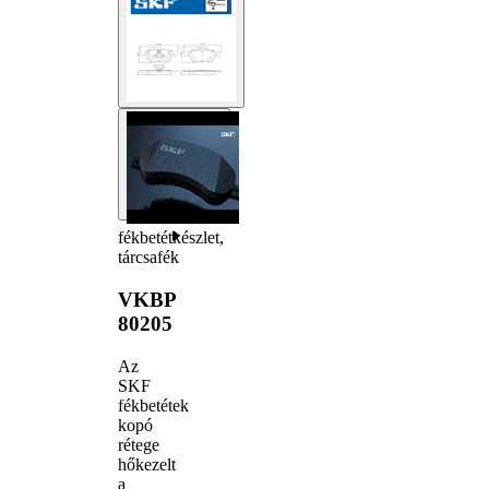
fékbetétkészlet,
tárcsafék
VKBP
80205
Az
SKF
fékbetétek
kopó
rétege
hőkezelt
a