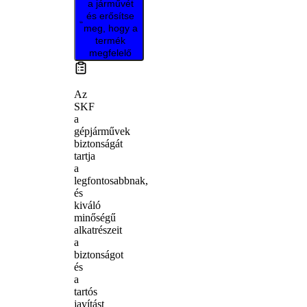
a járművét
és erősítse
meg, hogy a
termék
megfelelő
Az
SKF
a
gépjárművek
biztonságát
tartja
a
legfontosabbnak,
és
kiváló
minőségű
alkatrészeit
a
biztonságot
és
a
tartós
javítást