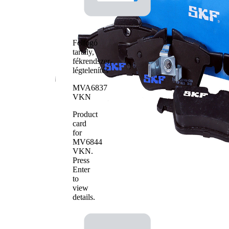
WVA-szám
23281
WVA-szám
23282
betétek
4
száma
Felfogó
tartály,
fékrendszer-
légtelenítés
MVA6837
VKN
Product
card
for
MV6844
VKN
.
Press
Enter
to
view
details.