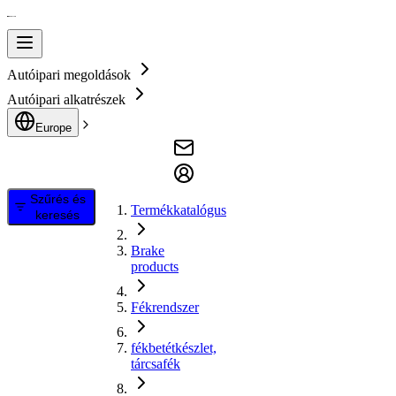
Autóipari megoldások
Autóipari alkatrészek
Europe
Szűrés és
Termékkatalógus
keresés
Brake
products
Fékrendszer
fékbetétkészlet,
tárcsafék