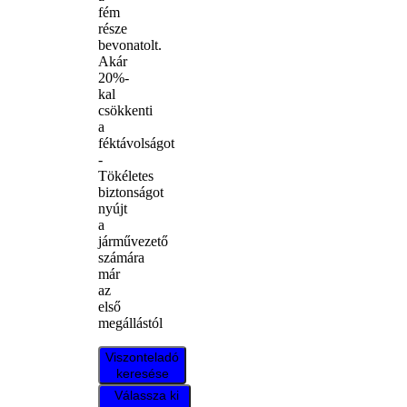
fém
része
bevonatolt.
Akár
20%-
kal
csökkenti
a
féktávolságot
-
Tökéletes
biztonságot
nyújt
a
járművezető
számára
már
az
első
megállástól
Viszonteladó
keresése
Válassza ki