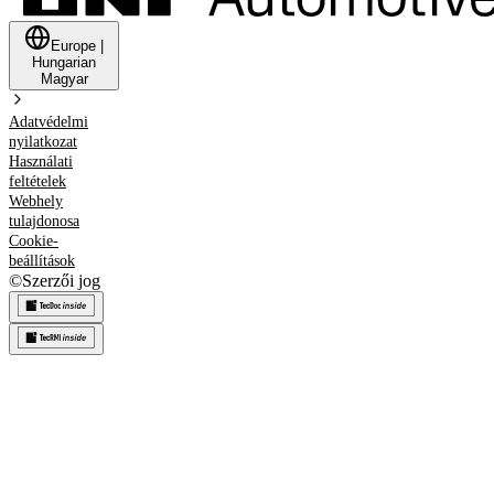
Europe
|
Hungarian
Magyar
Adatvédelmi
nyilatkozat
Használati
feltételek
Webhely
tulajdonosa
Cookie-
beállítások
©
Szerzői jog