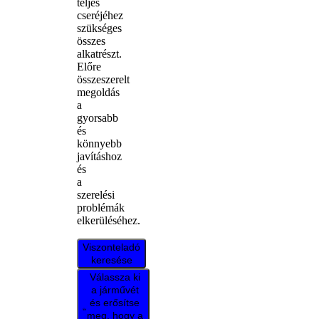
teljes
cseréjéhez
szükséges
összes
alkatrészt.
Előre
összeszerelt
megoldás
a
gyorsabb
és
könnyebb
javításhoz
és
a
szerelési
problémák
elkerüléséhez.
Viszonteladó
keresése
Válassza ki
a járművét
és erősítse
meg, hogy a