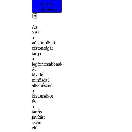
termék
megfelelő
Az
SKF
a
gépjárművek
biztonságát
tartja
a
legfontosabbnak,
és
kiváló
minőségű
alkatrészeit
a
biztonságot
és
a
tartós
javítást
szem
előtt