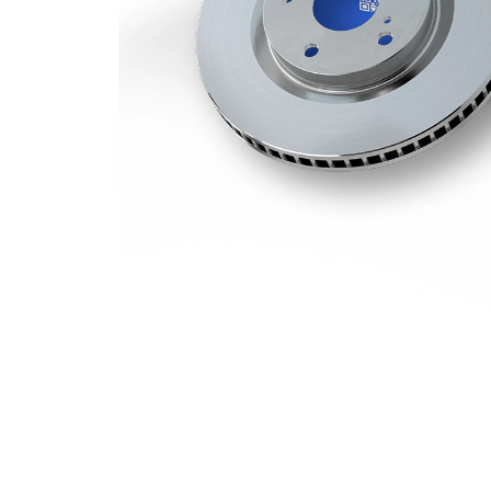
85 mm
átmérő
lyukkörátmérő
130 mm
Felület
bevonatolt
VKBD
Páros cikkszám
81077 V1