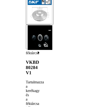
féktárcsa
VKBD
80284
V1
Tartalmazza
a
kerékagy
és
a
féktárcsa