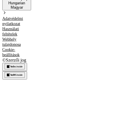
Hungarian
Magyar
Adatvédelmi
nyilatkozat
Használati
feltételek
Webhely
tulajdonosa
Cookie-
beállítások
©
Szerzői jog