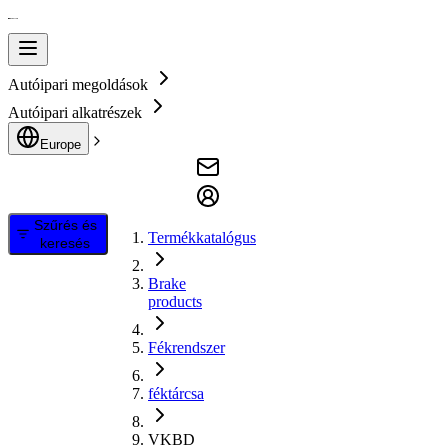
Autóipari megoldások
Autóipari alkatrészek
Europe
Szűrés és
Termékkatalógus
keresés
Brake
products
Fékrendszer
féktárcsa
VKBD