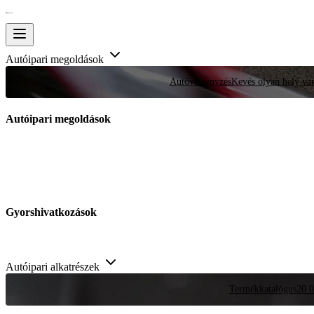
Autóipari megoldások
Autóversenyzés
Kevés olyan hely van
Autóipari megoldások
Gyorshivatkozások
Autóipari alkatrészek
Termékkatalógus
20 0