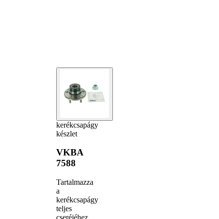
kerékcsapágy
készlet
VKBA
7588
Tartalmazza
a
kerékcsapágy
teljes
cseréjéhez