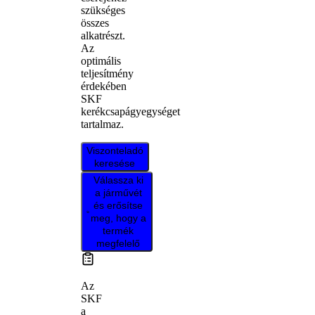
szükséges
összes
alkatrészt.
Az
optimális
teljesítmény
érdekében
SKF
kerékcsapágyegységet
tartalmaz.
Viszonteladó
keresése
Válassza ki
a járművét
és erősítse
meg, hogy a
termék
megfelelő
Az
SKF
a