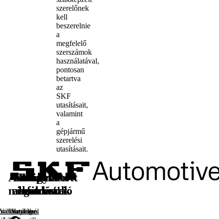
szerelőnek
kell
beszerelnie
a
megfelelő
szerszámok
használatával,
pontosan
betartva
az
SKF
utasításait,
valamint
a
gépjármű
szerelési
utasításait.
Autóipari
Utángyártott
További
Kövessen
megoldások
alkatrészek
információ
minket!
óversenyzés
rmékkatalógus
Vállalatunkról
YouTube