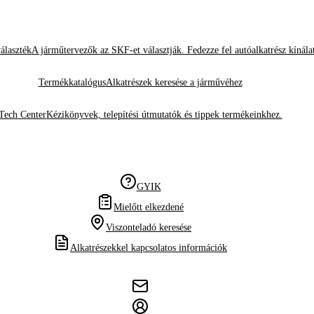
álaszték
A járműtervezők az SKF-et választják. Fedezze fel autóalkatrész kínála
Termékkatalógus
Alkatrészek keresése a járművéhez
Tech Center
Kézikönyvek, telepítési útmutatók és tippek termékeinkhez.
GYIK
Mielőtt elkezdené
Viszonteladó keresése
Alkatrészekkel kapcsolatos információk