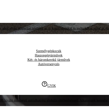
, ahol olyan szigorúan tesztelik az új konstrukciókat és technikákat, mint az él
Személygépkocsik
Haszongépjárművek
Két- és háromkerekű járművek
Autóversenyzés
GYIK
00 kiváló minőségű autóalkatrész globális elérhetőséggel. Alkatrészek keresése