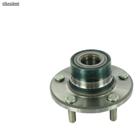
Termékinformáció
elkezdené
Tulajdon
Érték
Keréktárcsa
5
lyukszáma
140
Peremátmérő
mm
Alkatrészlista
Cikknév
Cikkszám
Mennyiség
csapágy
SKF00755
1
Szervizfüzet
SKF03066
1
anya
SKF04588
1