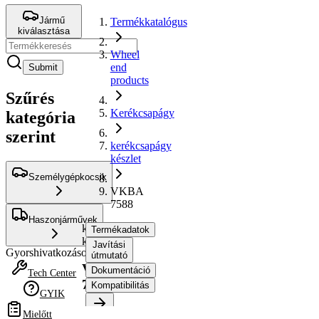
Jármű
Termékkatalógus
kiválasztása
Wheel
end
Submit
products
Szűrés
Kerékcsapágy
kategória
szerint
kerékcsapágy
készlet
Személygépkocsik
VKBA
7588
Haszonjárművek
kerékcsapágy
Termékadatok
készlet
Javítási
Gyorshivatkozások
útmutató
VKBA
Dokumentáció
Tech Center
7588
Kompatibilitás
GYIK
Mielőtt