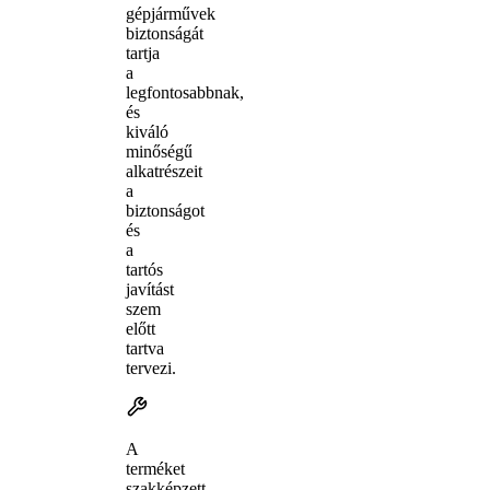
gépjárművek
biztonságát
tartja
a
legfontosabbnak,
és
kiváló
minőségű
alkatrészeit
a
biztonságot
és
a
tartós
javítást
szem
előtt
tartva
tervezi.
A
terméket
szakképzett