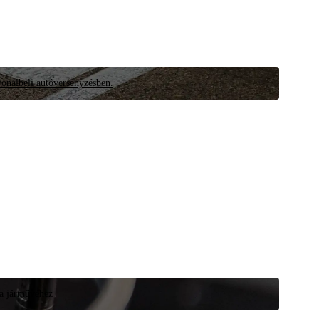
vonalbeli autóversenyzésben.
 a járművéhez