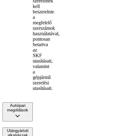
szerelőnek
kell
beszerelnie
a
megfelelő
szerszámok
használatával,
pontosan
betartva
az
SKF
utasításait,
valamint
a
gépjármű
szerelési
utasításait.
Autóipari
megoldások
Utángyártott
alkatrészek