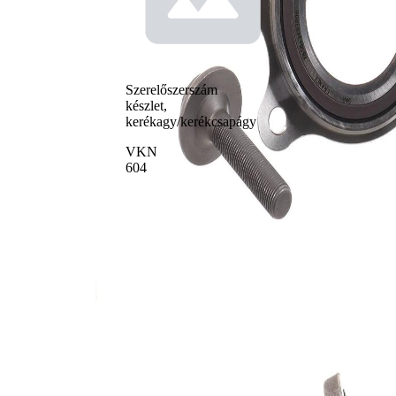
cikkszáma
Alkatrészlista
Cikknév
Cikkszám
Mennyiség
csapágy
SKF00149
1
csavar
SKF01693
4
Szerelőszerszám
csavar
SKF01705
1
készlet,
kerékagy/kerékcsapágy
VKN
604