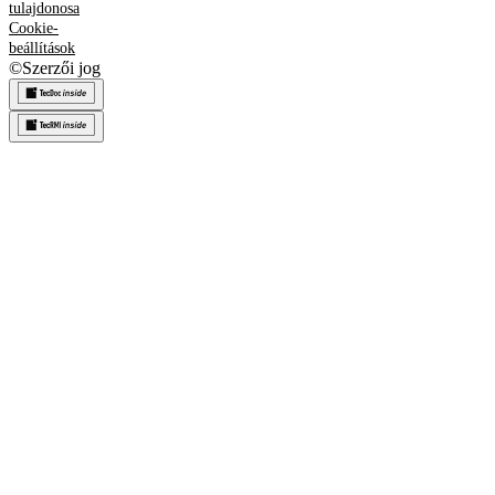
tulajdonosa
Cookie-
beállítások
©
Szerzői jog