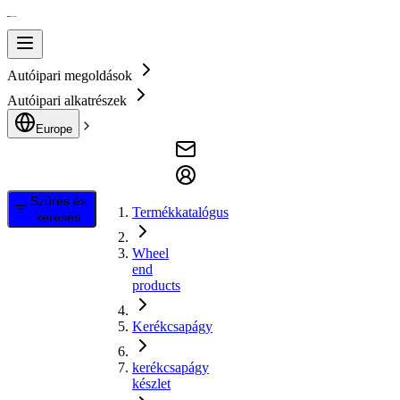
Autóipari megoldások
Autóipari alkatrészek
Europe
Szűrés és
Termékkatalógus
keresés
Wheel
end
products
Kerékcsapágy
kerékcsapágy
készlet