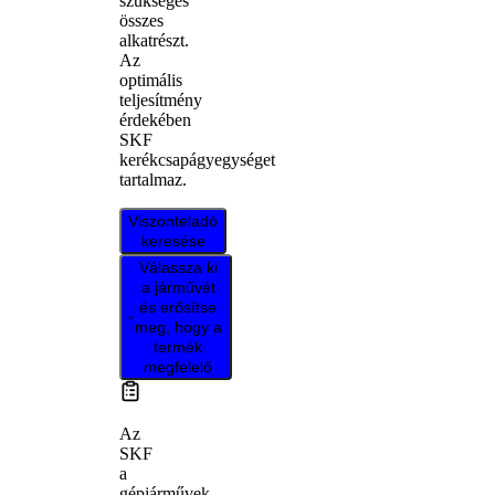
szükséges
összes
alkatrészt.
Az
optimális
teljesítmény
érdekében
SKF
kerékcsapágyegységet
tartalmaz.
Viszonteladó
keresése
Válassza ki
a járművét
és erősítse
meg, hogy a
termék
megfelelő
Az
SKF
a
gépjárművek