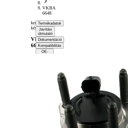
VKBA
6648
kerékcsapágy
Termékadatok
készlet
Javítási
útmutató
VKBA
Dokumentáció
6648
Kompatibilitás
OE-
számok
Termékinformáció
Tulajdon
Érték
Keréktárcsa
5
lyukszáma
Peremátmérő
140 mm
Kiegészítő
Integrált
cikk/kiegészítő
ABS-
info 2
érzékelővel
A javasolt
célszerszám
VKN 604
cikkszáma