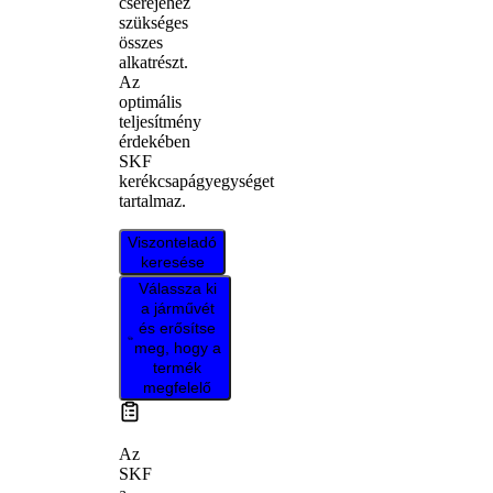
cseréjéhez
szükséges
összes
alkatrészt.
Az
optimális
teljesítmény
érdekében
SKF
kerékcsapágyegységet
tartalmaz.
Viszonteladó
keresése
Válassza ki
a járművét
és erősítse
meg, hogy a
termék
megfelelő
Az
SKF