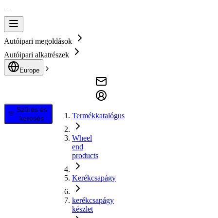
Autóipari megoldások
Autóipari alkatrészek
Europe
Szűrés és
Termékkatalógus
keresés
Wheel
end
products
Kerékcsapágy
kerékcsapágy
készlet