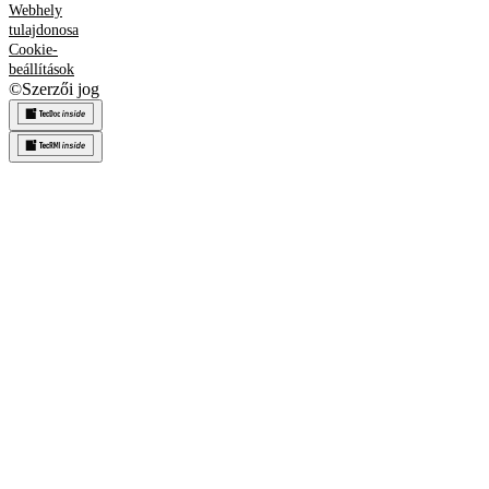
Webhely
tulajdonosa
Cookie-
beállítások
©
Szerzői jog