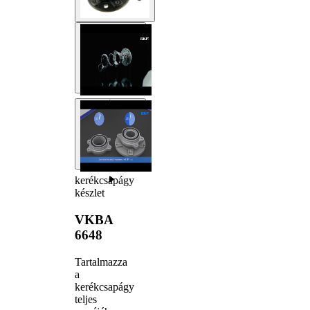
kerékcsapágy
készlet
VKBA
6648
Tartalmazza
a
kerékcsapágy
teljes