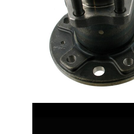
Alkatrészlista
Cikknév
Cikkszám
Mennyiség
csapágy
SKF01462
1
anya
SKF04716
4