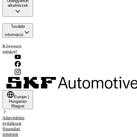
Utángyártott
alkatrészek
További
információ
Kövessen
minket!
Europe
|
Hungarian
Magyar
Adatvédelmi
nyilatkozat
Használati
feltételek