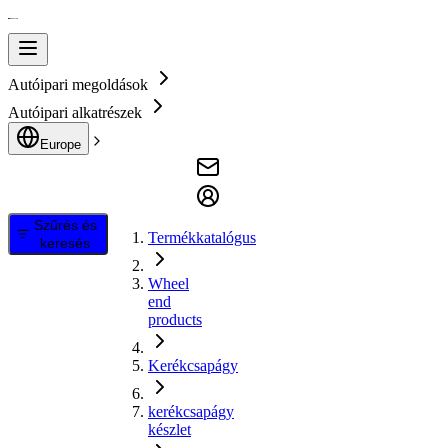
Autóipari megoldások
Autóipari alkatrészek
Europe
Szűrés és
Termékkatalógus
keresés
Wheel
end
products
Kerékcsapágy
kerékcsapágy
készlet