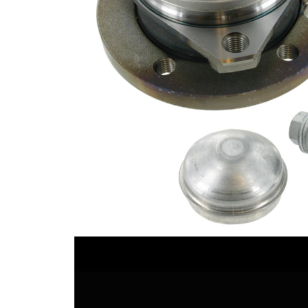
Alkatrészlista
Cikknév
Cikkszám
Mennyiség
csapágy
SKF01463
1
rögzítők
SKF02487
1