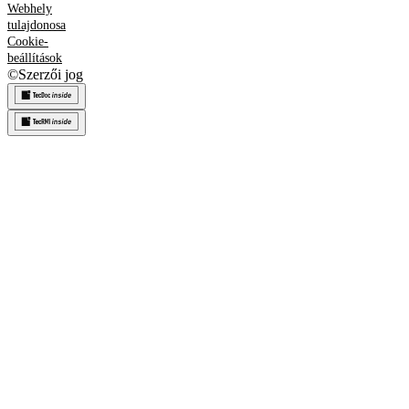
Webhely
tulajdonosa
Cookie-
beállítások
©
Szerzői jog