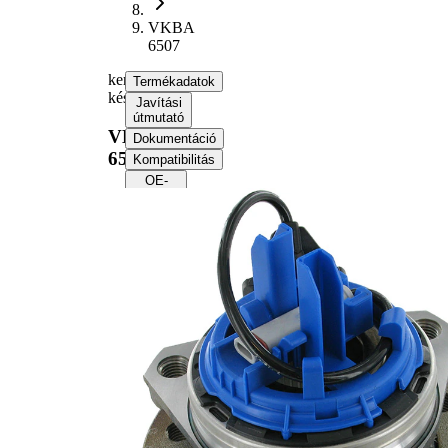
VKBA
6507
kerékcsapágy
Termékadatok
készlet
Javítási
útmutató
VKBA
Dokumentáció
6507
Kompatibilitás
OE-
számok
Termékinformáció
Tulajdon
Érték
Keréktárcsa
5
lyukszáma
Peremátmérő
136 mm
Kiegészítő
Integrált
cikk/kiegészítő
ABS-
info 2
érzékelővel
A javasolt
célszerszám
VKN 604
cikkszáma