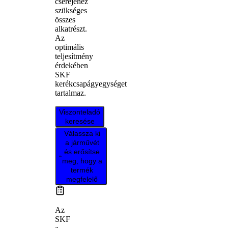
cseréjéhez
szükséges
összes
alkatrészt.
Az
optimális
teljesítmény
érdekében
SKF
kerékcsapágyegységet
tartalmaz.
Viszonteladó
keresése
Válassza ki
a járművét
és erősítse
meg, hogy a
termék
megfelelő
Az
SKF