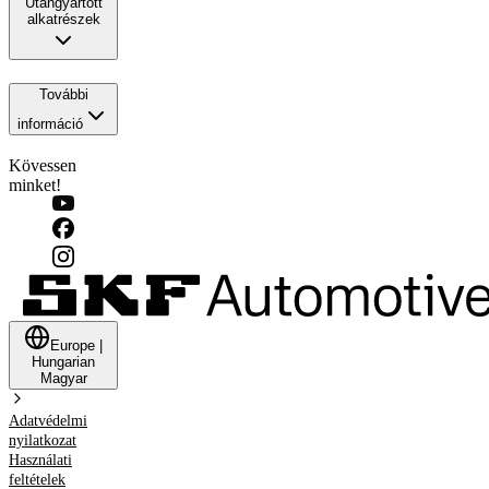
Utángyártott
alkatrészek
További
információ
Kövessen
minket!
Europe
|
Hungarian
Magyar
Adatvédelmi
nyilatkozat
Használati
feltételek