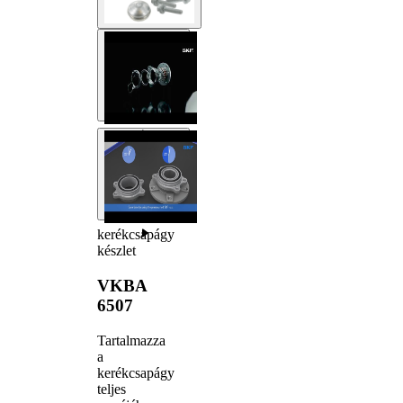
kerékcsapágy
készlet
VKBA
6507
Tartalmazza
a
kerékcsapágy
teljes