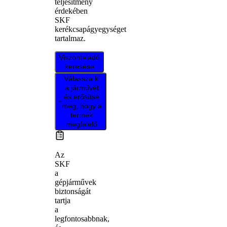
teljesítmény
érdekében
SKF
kerékcsapágyegységet
tartalmaz.
Viszonteladó
keresése
Válassza ki
a járművét
és erősítse
meg, hogy a
termék
megfelelő
Az
SKF
a
gépjárművek
biztonságát
tartja
a
legfontosabbnak,