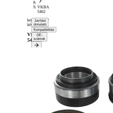
VKBA
5462
kerékcsapágy
Javítási
készlet
útmutató
Kompatibilitás
VKBA
OE-
számok
5462
Válassza ki a
járművét a
javítási
útmutató
lekéréséhez