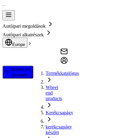
Autóipari megoldások
Autóipari alkatrészek
Europe
Szűrés és
Termékkatalógus
keresés
Wheel
end
products
Kerékcsapágy
kerékcsapágy
készlet