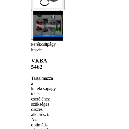
kerékcsapágy
készlet
VKBA
5462
Tartalmazza
a
kerékcsapágy
teljes
cseréjéhez
szükséges
összes
alkatrészt.
Az
optimális