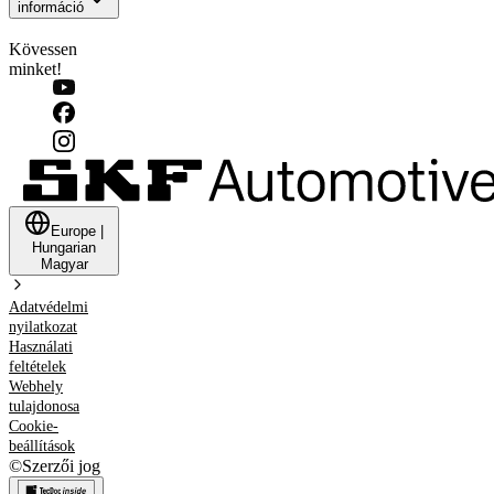
információ
Kövessen
minket!
Europe
|
Hungarian
Magyar
Adatvédelmi
nyilatkozat
Használati
feltételek
Webhely
tulajdonosa
Cookie-
beállítások
©
Szerzői jog