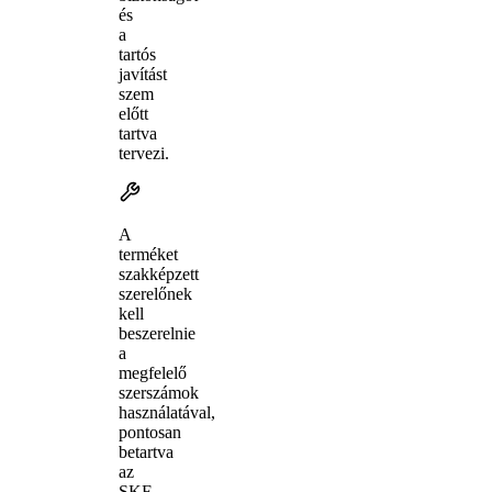
és
a
tartós
javítást
szem
előtt
tartva
tervezi.
A
terméket
szakképzett
szerelőnek
kell
beszerelnie
a
megfelelő
szerszámok
használatával,
pontosan
betartva
az
SKF