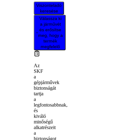
Viszonteladó
keresése
Válassza ki
a járművét
és erősítse
meg, hogy a
termék
megfelelő
Az
SKF
a
gépjárművek
biztonságát
tartja
a
legfontosabbnak,
és
kiváló
minőségű
alkatrészeit
a
biztonságot