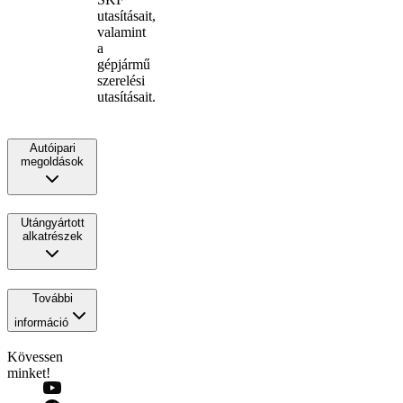
utasításait,
valamint
a
gépjármű
szerelési
utasításait.
Autóipari
megoldások
Utángyártott
alkatrészek
További
információ
Kövessen
minket!