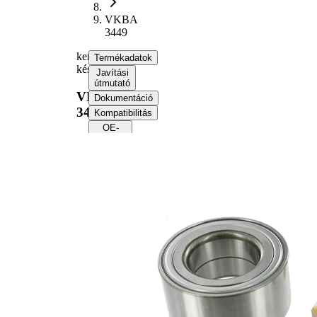
VKBA
3449
kerékcsapágy
Termékadatok
készlet
Javítási
útmutató
VKBA
Dokumentáció
3449
Kompatibilitás
OE-
számok
Termékinformáció
Tulajdon
Érték
38
Szélesség
mm
Belső
43
átmérő
mm
Külső
80
átmérő
mm
Alkatrészlista
Cikknév
Cikkszám
Mennyiség