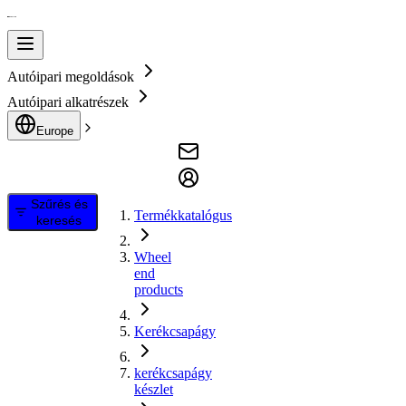
Autóipari megoldások
Autóipari alkatrészek
Europe
Szűrés és
Termékkatalógus
keresés
Wheel
end
products
Kerékcsapágy
kerékcsapágy
készlet