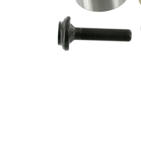
biztosító
SKF00820
1
gyűrű
csavar
SKF01840
1
csapágy
SKF01907
1
anya
SKF04834
1