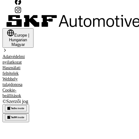
Europe
|
Hungarian
Magyar
Adatvédelmi
nyilatkozat
Használati
feltételek
Webhely
tulajdonosa
Cookie-
beállítások
©
Szerzői jog