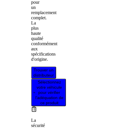
pour
un
remplacement
complet.
La
plus
haute
qualité
conformément
aux
spécifications
d'origine.
Trouver un
distributeur
Sélectionnez
votre véhicule
pour vérifier
l’adéquation de
ce produit
La
sécurité