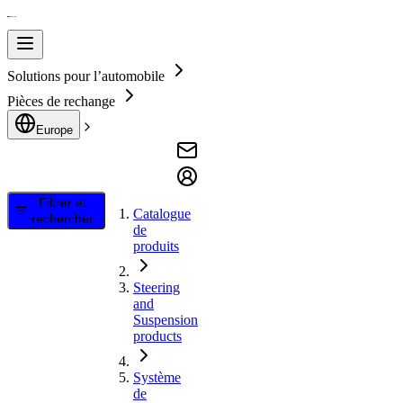
Solutions pour l’automobile
Pièces de rechange
Europe
Filtrer et
Catalogue
rechercher
de
produits
Steering
and
Suspension
products
Système
de