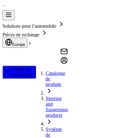
Solutions pour l’automobile
Pièces de rechange
Europe
Filtrer et
Catalogue
rechercher
de
produits
Steering
and
Suspension
products
Système
de