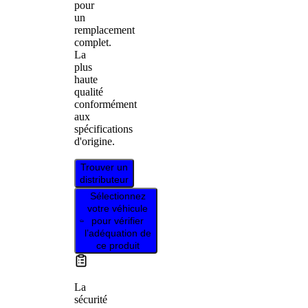
pour
un
remplacement
complet.
La
plus
haute
qualité
conformément
aux
spécifications
d'origine.
Trouver un
distributeur
Sélectionnez
votre véhicule
pour vérifier
l’adéquation de
ce produit
La
sécurité