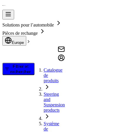
Solutions pour l’automobile
Pièces de rechange
Europe
Filtrer et
Catalogue
rechercher
de
produits
Steering
and
Suspension
products
Système
de