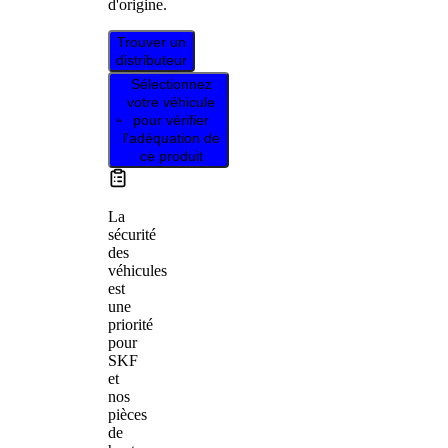
d'origine.
Trouver un
distributeur
Sélectionnez
votre véhicule
pour vérifier
l’adéquation de
ce produit
La
sécurité
des
véhicules
est
une
priorité
pour
SKF
et
nos
pièces
de