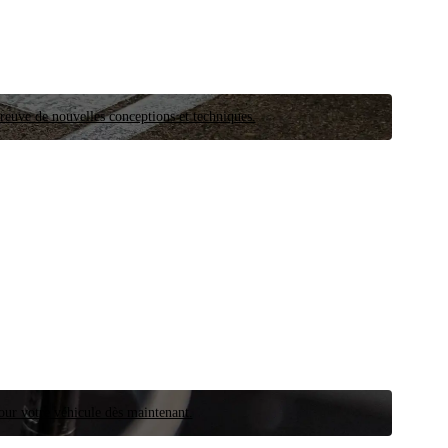
preuve de nouvelles conceptions et techniques.
our votre véhicule dès maintenant.