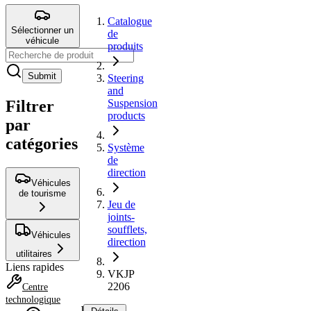
Catalogue
Sélectionner un
de
véhicule
produits
Submit
Steering
and
Filtrer
Suspension
products
par
catégories
Système
de
direction
Véhicules
de tourisme
Jeu de
joints-
soufflets,
Véhicules
direction
utilitaires
Liens rapides
VKJP
2206
Centre
technologique
Jeu