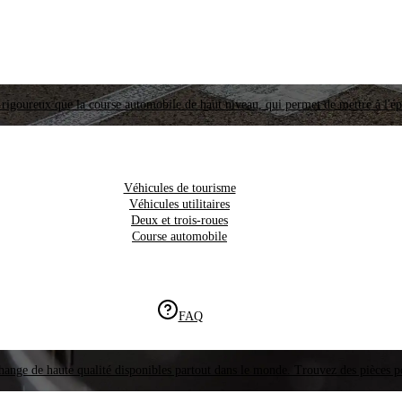
i rigoureux que la course automobile de haut niveau, qui permet de mettre à l'é
Véhicules de tourisme
Véhicules utilitaires
Deux et trois-roues
Course automobile
FAQ
hange de haute qualité disponibles partout dans le monde. Trouvez des pièces p