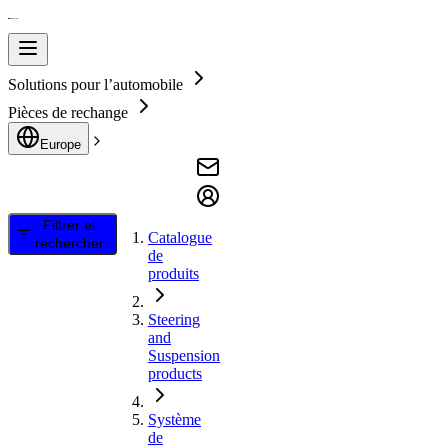
Solutions pour l’automobile
Pièces de rechange
Europe
Filtrer et
Catalogue
rechercher
de
produits
Steering
and
Suspension
products
Système
de