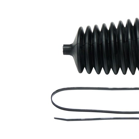
produit
Propriété
Valeur
155
Hauteur
mm
Diamètre
10 mm
intérieur 1
Diamètre
53 mm
intérieur 2