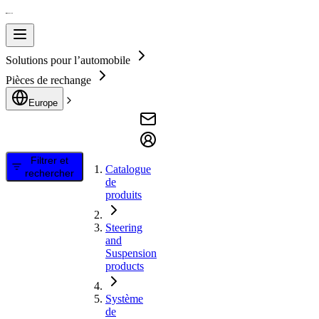
Solutions pour l’automobile
Pièces de rechange
Europe
Filtrer et
Catalogue
rechercher
de
produits
Steering
and
Suspension
products
Système
de