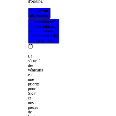
d'origine.
Trouver un
distributeur
Sélectionnez
votre véhicule
pour vérifier
l’adéquation de
ce produit
La
sécurité
des
véhicules
est
une
priorité
pour
SKF
et
nos
pièces
de