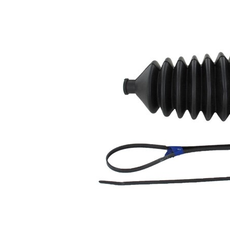
produit
Propriété
Valeur
166
Hauteur
mm
Diamètre
10 mm
intérieur 1
Diamètre
46 mm
intérieur 2