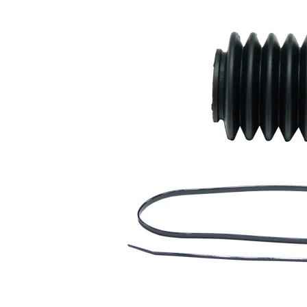
produit
Propriété
Valeur
115
Hauteur
mm
Diamètre
40 mm
intérieur 1
Diamètre
40 mm
intérieur 2