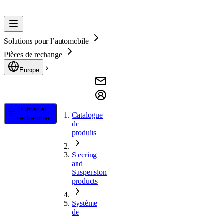
Solutions pour l’automobile
Pièces de rechange
Europe
Filtrer et
Catalogue
rechercher
de
produits
Steering
and
Suspension
products
Système
de