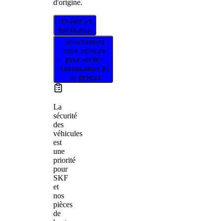
d'origine.
Trouver un
distributeur
Sélectionnez
votre véhicule
pour vérifier
l’adéquation de
ce produit
La
sécurité
des
véhicules
est
une
priorité
pour
SKF
et
nos
pièces
de