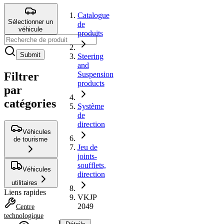
Catalogue
Sélectionner un
de
véhicule
produits
Submit
Steering
and
Filtrer
Suspension
products
par
catégories
Système
de
direction
Véhicules
de tourisme
Jeu de
joints-
soufflets,
Véhicules
direction
utilitaires
Liens rapides
VKJP
2049
Centre
technologique
Jeu