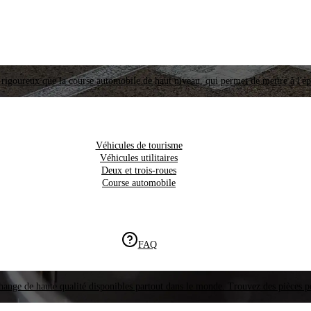
i rigoureux que la course automobile de haut niveau, qui permet de mettre à l'é
Véhicules de tourisme
Véhicules utilitaires
Deux et trois-roues
Course automobile
FAQ
hange de haute qualité disponibles partout dans le monde. Trouvez des pièces p