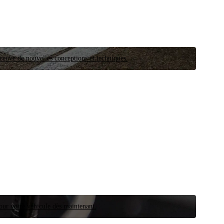
preuve de nouvelles conceptions et techniques.
our votre véhicule dès maintenant.