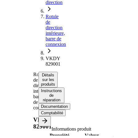
direction
Rotule
de
direction
intérieure,
barre de
connexion
VKDY
829001
Rotule
Détails
de
sur les
produits
direction
intérieure,
Instructions
de
barre
réparation
de
Documentation
connexion
Comptabilité
VKDY
829001
Informations produit
Propriété
Valeur