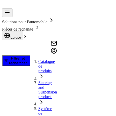
Solutions pour l’automobile
Pièces de rechange
Europe
Filtrer et
Catalogue
rechercher
de
produits
Steering
and
Suspension
products
Système
de