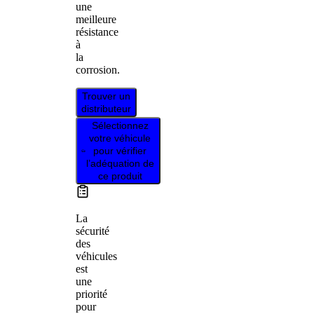
une
meilleure
résistance
à
la
corrosion.
Trouver un
distributeur
Sélectionnez
votre véhicule
pour vérifier
l’adéquation de
ce produit
La
sécurité
des
véhicules
est
une
priorité
pour