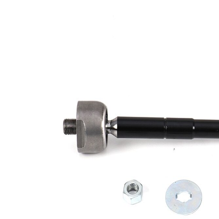
Longueur
345 mm
Filetage
M14x1,5
Article
avec
complémentaire/Info
graisse
complémentaire
synthétique
Taraudage/Filetage
M14x1,5
1