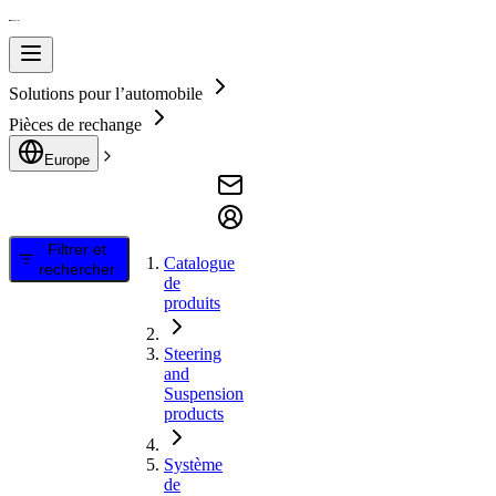
Solutions pour l’automobile
Pièces de rechange
Europe
Filtrer et
Catalogue
rechercher
de
produits
Steering
and
Suspension
products
Système
de