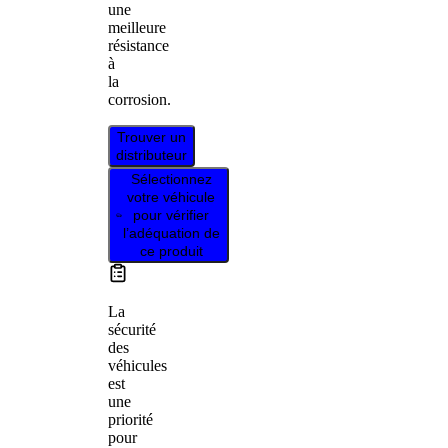
une
meilleure
résistance
à
la
corrosion.
Trouver un
distributeur
Sélectionnez
votre véhicule
pour vérifier
l’adéquation de
ce produit
La
sécurité
des
véhicules
est
une
priorité
pour