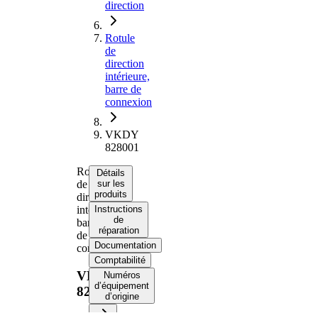
direction
Rotule
de
direction
intérieure,
barre de
connexion
VKDY
828001
Rotule
Détails
de
sur les
produits
direction
intérieure,
Instructions
de
barre
réparation
de
Documentation
connexion
Comptabilité
VKDY
Numéros
d’équipement
828001
d’origine