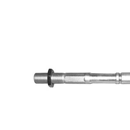
Informations produit
Propriété
Valeur
Longueur
321 mm
M16 x 1,5
Taraudage
mm
M14 x 1,5
Filetage extérieur
mm
Article
avec
complémentaire/Info
graisse
complémentaire
synthétique