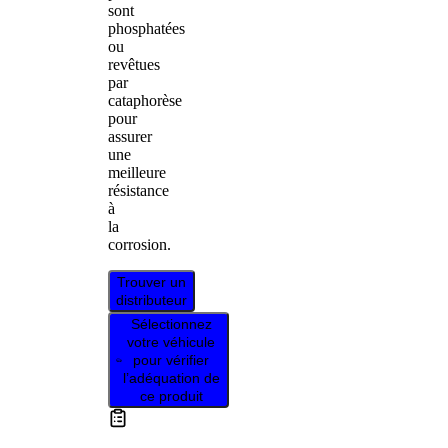
sont
phosphatées
ou
revêtues
par
cataphorèse
pour
assurer
une
meilleure
résistance
à
la
corrosion.
Trouver un
distributeur
Sélectionnez
votre véhicule
pour vérifier
l’adéquation de
ce produit