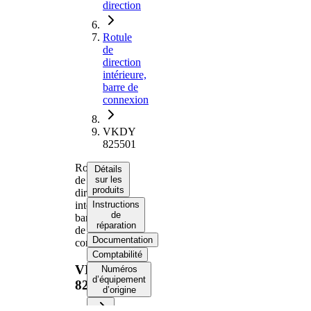
direction
Rotule
de
direction
intérieure,
barre de
connexion
VKDY
825501
Rotule
Détails
de
sur les
produits
direction
intérieure,
Instructions
de
barre
réparation
de
Documentation
connexion
Comptabilité
VKDY
Numéros
d’équipement
825501
d’origine