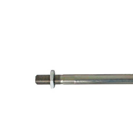
Informations produit
Propriété
Valeur
Longueur
354,7 mm
Filetage
M16 x 1,5
Article
avec
complémentaire/Info
graisse
complémentaire
synthétique
Taraudage/Filetage
M14 x 1,5
1