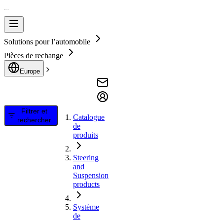
Solutions pour l’automobile
Pièces de rechange
Europe
Filtrer et
Catalogue
rechercher
de
produits
Steering
and
Suspension
products
Système
de