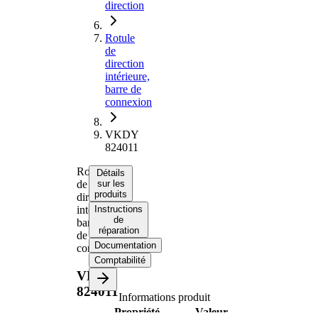
direction
Rotule
de
direction
intérieure,
barre de
connexion
VKDY
824011
Rotule
Détails
de
sur les
produits
direction
intérieure,
Instructions
de
barre
réparation
de
Documentation
connexion
Comptabilité
VKDY
824011
Informations produit
Propriété
Valeur