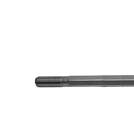
Longueur
322 mm
M16 x 1
Taraudage
mm
M14 x 1,5
Filetage extérieur
mm
Article
avec
complémentaire/Info
graisse
complémentaire
synthétique
Numéro d'article en
VKDY
paire
824012