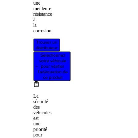
une
meilleure
résistance
à
la
corrosion.
Trouver un
distributeur
Sélectionnez
votre véhicule
pour vérifier
l’adéquation de
ce produit
La
sécurité
des
véhicules
est
une
priorité
pour