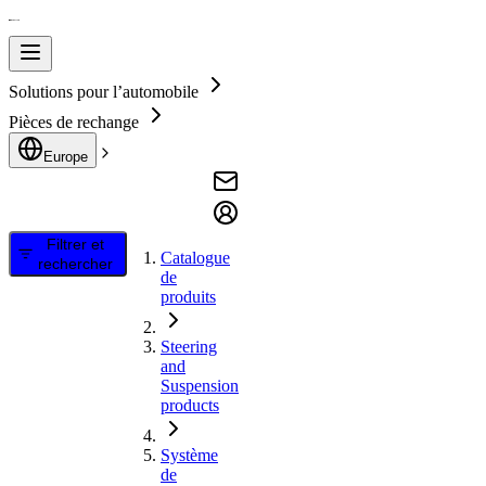
Solutions pour l’automobile
Pièces de rechange
Europe
Filtrer et
Catalogue
rechercher
de
produits
Steering
and
Suspension
products
Système
de