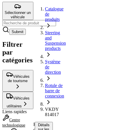
Catalogue
Sélectionner un
de
véhicule
produits
Submit
Steering
and
Filtrer
Suspension
products
par
catégories
Système
de
direction
Véhicules
de tourisme
Rotule de
barre de
connexion
Véhicules
utilitaires
VKDY
Liens rapides
814017
Centre
Rotule
Détails
technologique
de
sur les