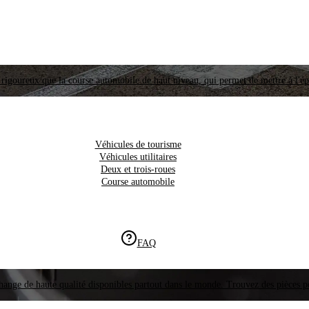
i rigoureux que la course automobile de haut niveau, qui permet de mettre à l'é
Véhicules de tourisme
Véhicules utilitaires
Deux et trois-roues
Course automobile
FAQ
hange de haute qualité disponibles partout dans le monde. Trouvez des pièces p