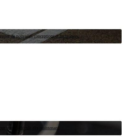
preuve de nouvelles conceptions et techniques.
our votre véhicule dès maintenant.