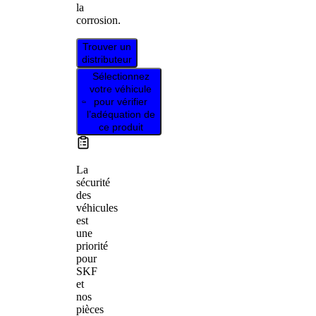
la
corrosion.
Trouver un
distributeur
Sélectionnez
votre véhicule
pour vérifier
l’adéquation de
ce produit
La
sécurité
des
véhicules
est
une
priorité
pour
SKF
et
nos
pièces