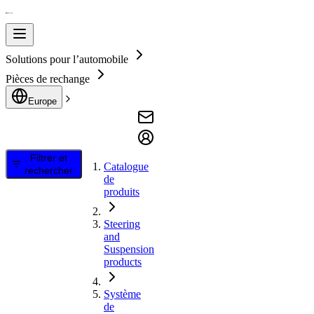
Solutions pour l’automobile
Pièces de rechange
Europe
Filtrer et
Catalogue
rechercher
de
produits
Steering
and
Suspension
products
Système
de