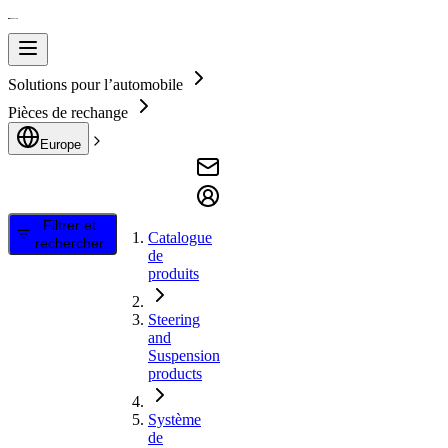
Solutions pour l’automobile
Pièces de rechange
Europe
Filtrer et
Catalogue
rechercher
de
produits
Steering
and
Suspension
products
Système
de