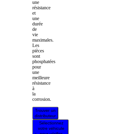
une
résistance
et
une
durée
de
vie
maximales.
Les
pièces
sont
phosphatées
pour
une
meilleure
résistance
à
la
corrosion.
Trouver un
distributeur
Sélectionnez
votre véhicule
pour vérifier