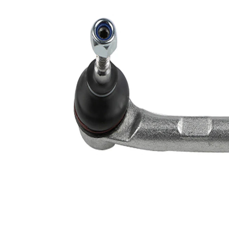
Article
avec
complémentaire/Info
graisse
complémentaire
synthétique
Taraudage/Filetage
M10x1,25
1
Numéro d'article en
VKDY
paire
812038