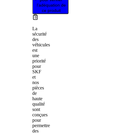
l’adéquation de
ce produit
La
sécurité
des
véhicules
est
une
priorité
pour
SKF
et
nos
pièces
de
haute
qualité
sont
conçues
pour
permettre
des