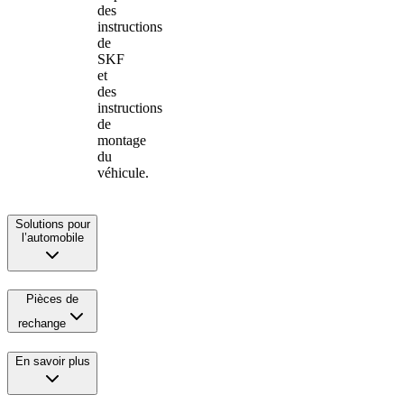
des
instructions
de
SKF
et
des
instructions
de
montage
du
véhicule.
Solutions pour
l’automobile
Pièces de
rechange
En savoir plus