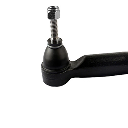
complémentaire
synthétique
Numéro d'article en
VKDY
paire
812035