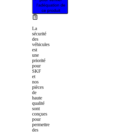
l’adéquation de
ce produit
La
sécurité
des
véhicules
est
une
priorité
pour
SKF
et
nos
pièces
de
haute
qualité
sont
conçues
pour
permettre
des