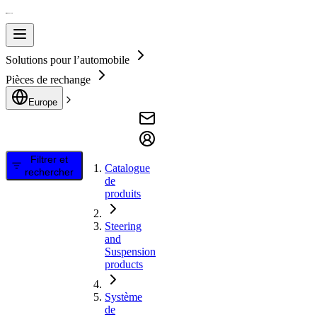
Solutions pour l’automobile
Pièces de rechange
Europe
Filtrer et
Catalogue
rechercher
de
produits
Steering
and
Suspension
products
Système
de