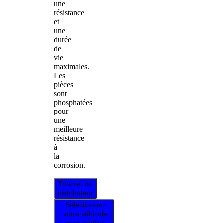
une
résistance
et
une
durée
de
vie
maximales.
Les
pièces
sont
phosphatées
pour
une
meilleure
résistance
à
la
corrosion.
Trouver un
distributeur
Sélectionnez
votre véhicule
pour vérifier