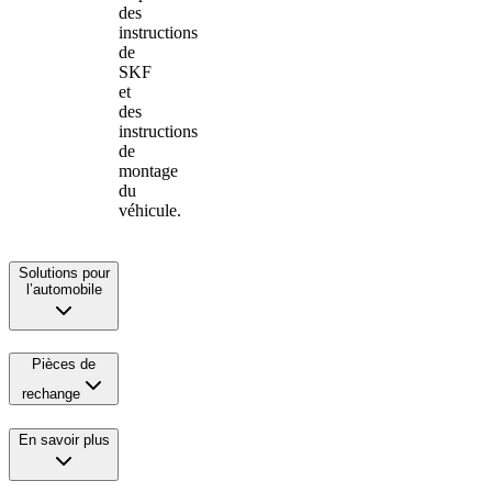
des
instructions
de
SKF
et
des
instructions
de
montage
du
véhicule.
Solutions pour
l’automobile
Pièces de
rechange
En savoir plus