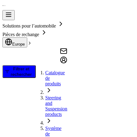
Solutions pour l’automobile
Pièces de rechange
Europe
Filtrer et
Catalogue
rechercher
de
produits
Steering
and
Suspension
products
Système
de