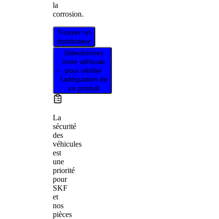
la
corrosion.
Trouver un
distributeur
Sélectionnez
votre véhicule
pour vérifier
l’adéquation de
ce produit
La
sécurité
des
véhicules
est
une
priorité
pour
SKF
et
nos
pièces