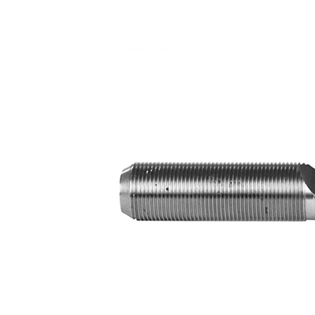
Propriété
Valeur
Article
avec
complémentaire/Info
graisse
complémentaire
synthétique
Numéro d'article en
VKDY
paire
811059