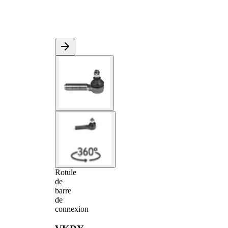
Rotule
de
barre
de
connexion