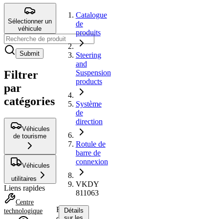
Catalogue
Sélectionner un
de
véhicule
produits
Submit
Steering
and
Filtrer
Suspension
products
par
catégories
Système
de
direction
Véhicules
de tourisme
Rotule de
barre de
connexion
Véhicules
utilitaires
VKDY
Liens rapides
811063
Centre
Rotule
Détails
technologique
de
sur les