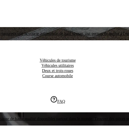
i rigoureux que la course automobile de haut niveau, qui permet de mettre à l'é
Véhicules de tourisme
Véhicules utilitaires
Deux et trois-roues
Course automobile
FAQ
hange de haute qualité disponibles partout dans le monde. Trouvez des pièces p