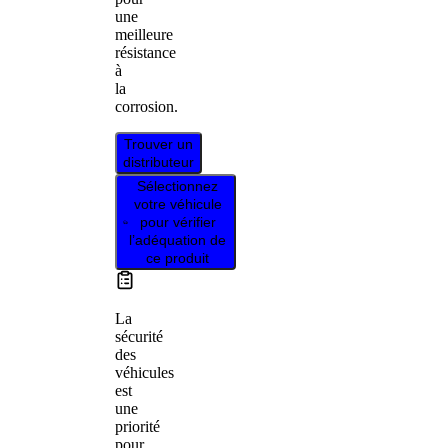
une
meilleure
résistance
à
la
corrosion.
Trouver un
distributeur
Sélectionnez
votre véhicule
pour vérifier
l’adéquation de
ce produit
La
sécurité
des
véhicules
est
une
priorité
pour