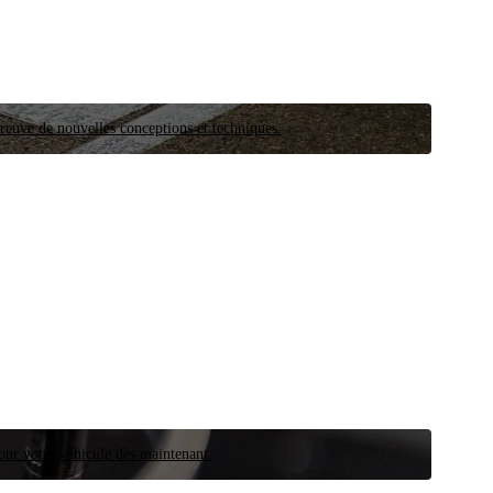
preuve de nouvelles conceptions et techniques.
our votre véhicule dès maintenant.