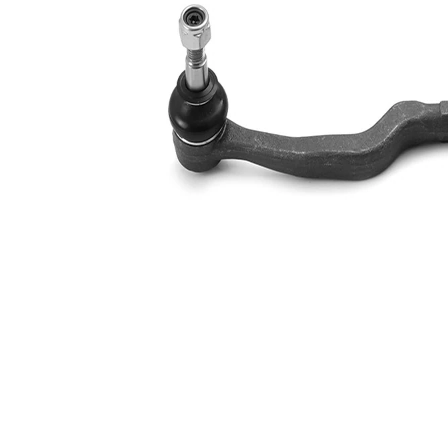
complémentaire/Info
graisse
complémentaire
synthétique
Numéro d'article en
VKDY
paire
338029