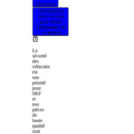
distributeur
Sélectionnez
votre véhicule
pour vérifier
l’adéquation de
ce produit
La
sécurité
des
véhicules
est
une
priorité
pour
SKF
et
nos
pièces
de
haute
qualité
sont