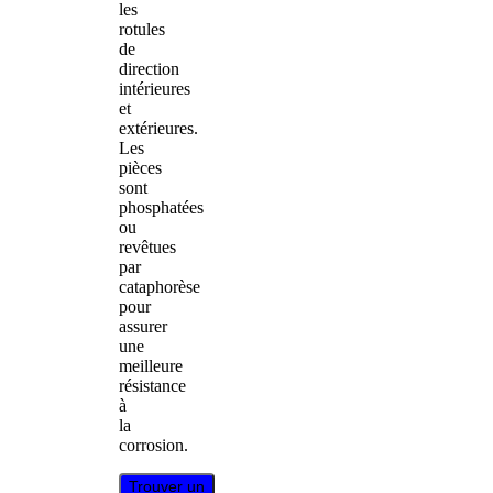
les
rotules
de
direction
intérieures
et
extérieures.
Les
pièces
sont
phosphatées
ou
revêtues
par
cataphorèse
pour
assurer
une
meilleure
résistance
à
la
corrosion.
Trouver un