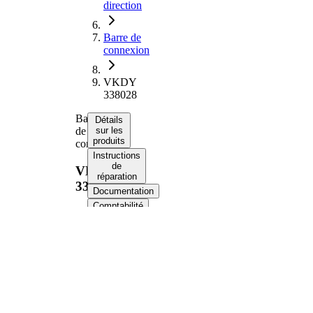
direction
Barre de
connexion
VKDY
338028
Barre
Détails
de
sur les
produits
connexion
Instructions
de
VKDY
réparation
338028
Documentation
Comptabilité
Numéros
d’équipement
d’origine
Informations produit
Propriété
Valeur
Article
avec