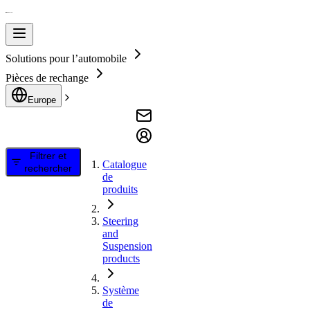
Solutions pour l’automobile
Pièces de rechange
Europe
Filtrer et
Catalogue
rechercher
de
produits
Steering
and
Suspension
products
Système
de