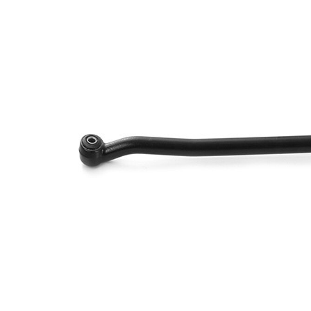
1
1,25
Numéro d'article en
VKDY
paire
336021