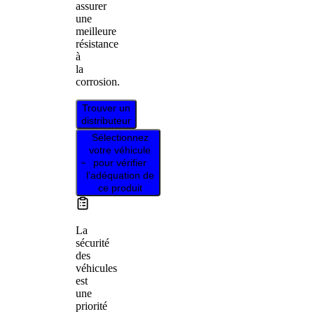
assurer
une
meilleure
résistance
à
la
corrosion.
Trouver un
distributeur
Sélectionnez
votre véhicule
pour vérifier
l’adéquation de
ce produit
La
sécurité
des
véhicules
est
une
priorité