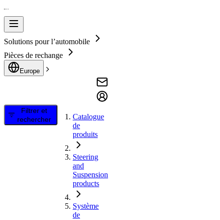
Solutions pour l’automobile
Pièces de rechange
Europe
Filtrer et
Catalogue
rechercher
de
produits
Steering
and
Suspension
products
Système
de