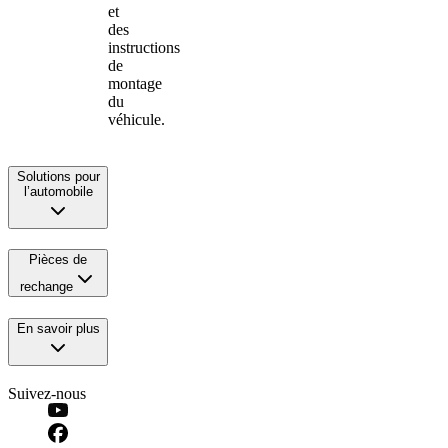
et
des
instructions
de
montage
du
véhicule.
Solutions pour
l’automobile
Pièces de
rechange
En savoir plus
Suivez-nous