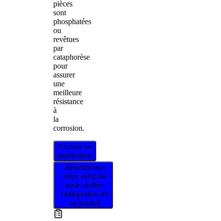
pièces
sont
phosphatées
ou
revêtues
par
cataphorèse
pour
assurer
une
meilleure
résistance
à
la
corrosion.
Trouver un
distributeur
Sélectionnez
votre véhicule
pour vérifier
l’adéquation de
ce produit