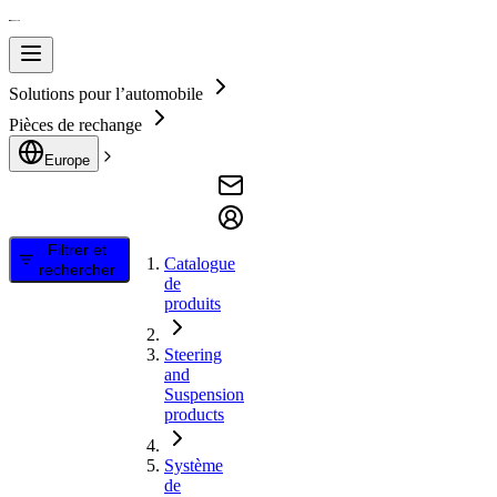
Solutions pour l’automobile
Pièces de rechange
Europe
Filtrer et
Catalogue
rechercher
de
produits
Steering
and
Suspension
products
Système
de