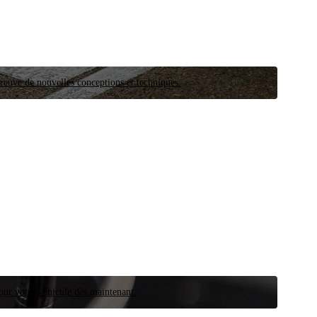
preuve de nouvelles conceptions et techniques.
our votre véhicule dès maintenant.