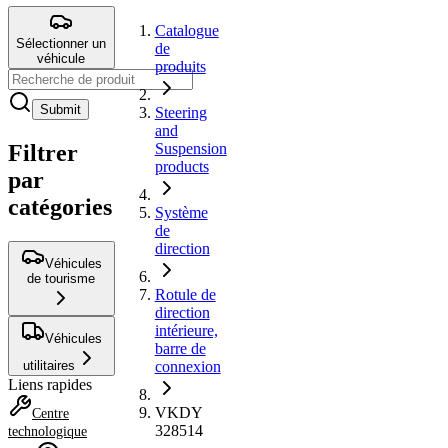
Catalogue
Sélectionner un
de
véhicule
produits
Submit
Steering
and
Filtrer
Suspension
products
par
catégories
Système
de
direction
Véhicules
de tourisme
Rotule de
direction
intérieure,
Véhicules
barre de
utilitaires
connexion
Liens rapides
VKDY
Centre
328514
technologique