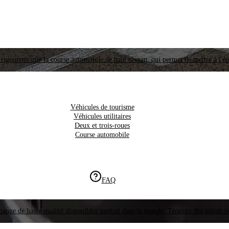
i rigoureux que la course automobile de haut niveau, qui permet de mettre à l'é
Véhicules de tourisme
Véhicules utilitaires
Deux et trois-roues
Course automobile
FAQ
hange de haute qualité disponibles partout dans le monde. Trouvez des pièces p