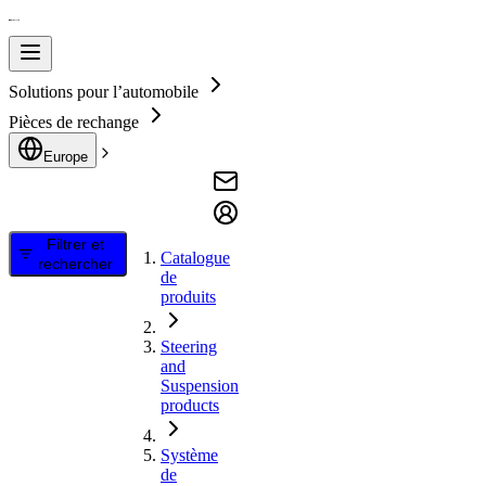
Solutions pour l’automobile
Pièces de rechange
Europe
Filtrer et
Catalogue
rechercher
de
produits
Steering
and
Suspension
products
Système
de