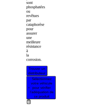
sont
phosphatées
ou
revêtues
par
cataphorèse
pour
assurer
une
meilleure
résistance
à
la
corrosion.
Trouver un
distributeur
Sélectionnez
votre véhicule
pour vérifier
l’adéquation de
ce produit