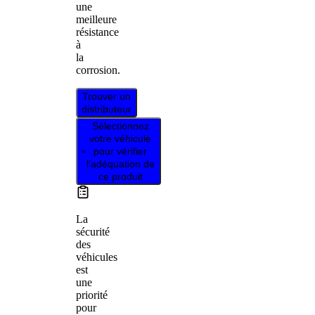
une
meilleure
résistance
à
la
corrosion.
Trouver un
distributeur
Sélectionnez
votre véhicule
pour vérifier
l’adéquation de
ce produit
La
sécurité
des
véhicules
est
une
priorité
pour