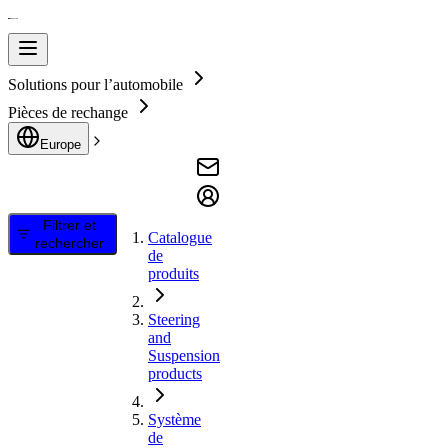
Solutions pour l’automobile
Pièces de rechange
Europe
Filtrer et
Catalogue
rechercher
de
produits
Steering
and
Suspension
products
Système
de