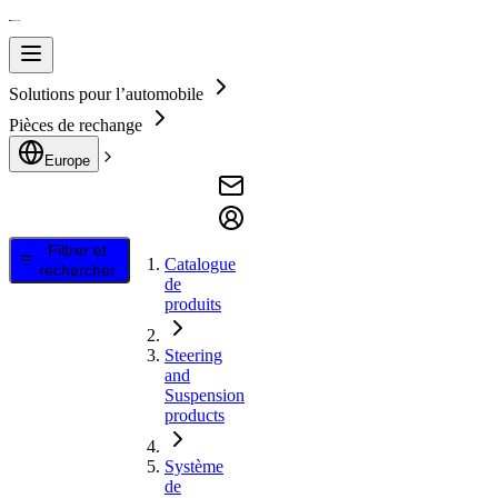
Solutions pour l’automobile
Pièces de rechange
Europe
Filtrer et
Catalogue
rechercher
de
produits
Steering
and
Suspension
products
Système
de