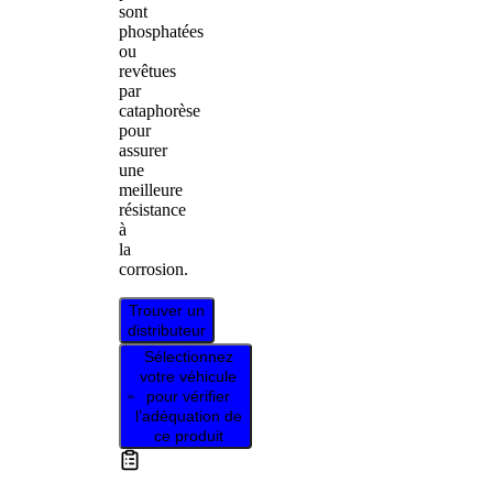
sont
phosphatées
ou
revêtues
par
cataphorèse
pour
assurer
une
meilleure
résistance
à
la
corrosion.
Trouver un
distributeur
Sélectionnez
votre véhicule
pour vérifier
l’adéquation de
ce produit