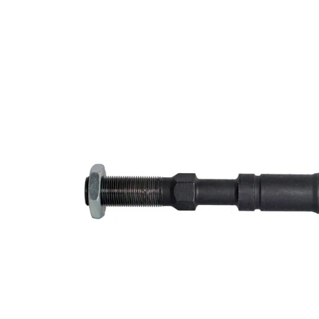
Informations produit
Propriété
Valeur
Longueur
238 mm
Filetage
M14 x 1,5
Article
avec
complémentaire/Info
graisse
complémentaire
synthétique
Taraudage/Filetage
M12 x
1
1,25