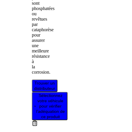
sont
phosphatées
ou
revêtues
par
cataphorèse
pour
assurer
une
meilleure
résistance
à
la
corrosion.
Trouver un
distributeur
Sélectionnez
votre véhicule
pour vérifier
l’adéquation de
ce produit