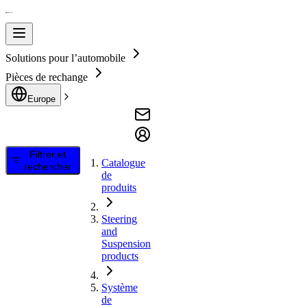
Solutions pour l’automobile
Pièces de rechange
Europe
Filtrer et
Catalogue
rechercher
de
produits
Steering
and
Suspension
products
Système
de