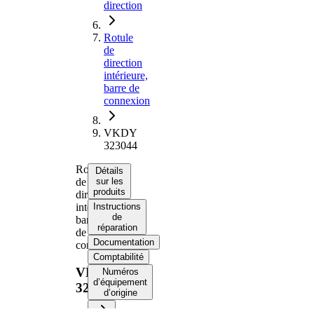
direction
Rotule
de
direction
intérieure,
barre de
connexion
VKDY
323044
Rotule
Détails
de
sur les
produits
direction
intérieure,
Instructions
de
barre
réparation
de
Documentation
connexion
Comptabilité
VKDY
Numéros
d’équipement
323044
d’origine