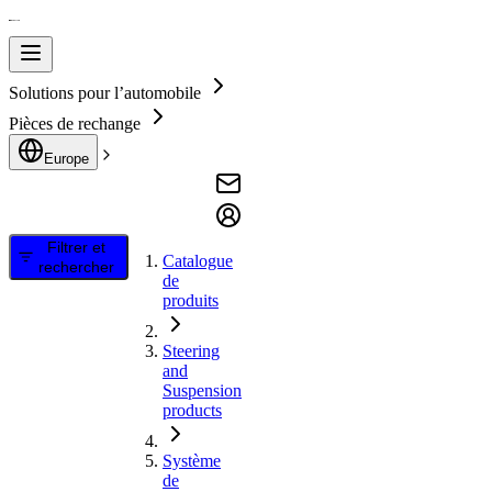
Solutions pour l’automobile
Pièces de rechange
Europe
Filtrer et
Catalogue
rechercher
de
produits
Steering
and
Suspension
products
Système
de