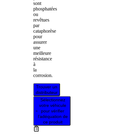
sont
phosphatées
ou
revêtues
par
cataphorèse
pour
assurer
une
meilleure
résistance
à
la
corrosion.
Trouver un
distributeur
Sélectionnez
votre véhicule
pour vérifier
l’adéquation de
ce produit