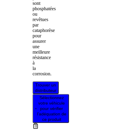
sont
phosphatées
ou
revêtues
par
cataphorèse
pour
assurer
une
meilleure
résistance
à
la
corrosion.
Trouver un
distributeur
Sélectionnez
votre véhicule
pour vérifier
l’adéquation de
ce produit