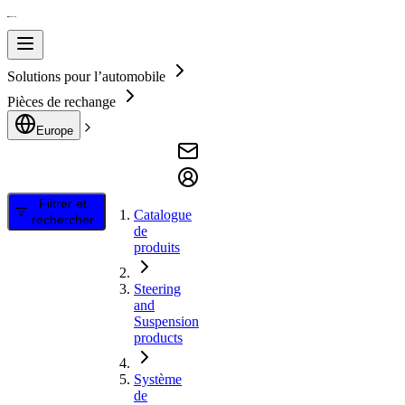
Solutions pour l’automobile
Pièces de rechange
Europe
Filtrer et
Catalogue
rechercher
de
produits
Steering
and
Suspension
products
Système
de