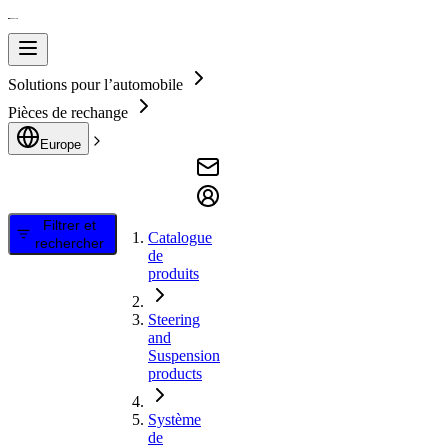
Solutions pour l’automobile
Pièces de rechange
Europe
Filtrer et
Catalogue
rechercher
de
produits
Steering
and
Suspension
products
Système
de