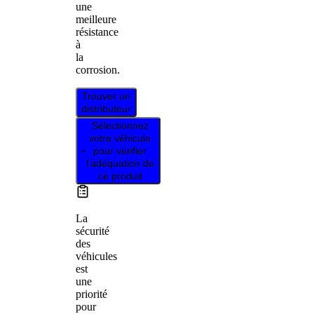
une
meilleure
résistance
à
la
corrosion.
Trouver un
distributeur
Sélectionnez
votre véhicule
pour vérifier
l’adéquation de
ce produit
La
sécurité
des
véhicules
est
une
priorité
pour