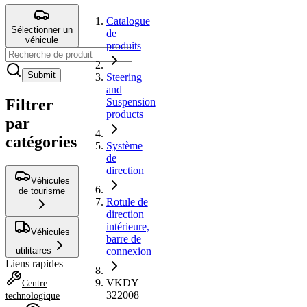
Catalogue
Sélectionner un
de
véhicule
produits
Submit
Steering
and
Filtrer
Suspension
products
par
catégories
Système
de
direction
Véhicules
de tourisme
Rotule de
direction
intérieure,
Véhicules
barre de
utilitaires
connexion
Liens rapides
VKDY
Centre
322008
technologique