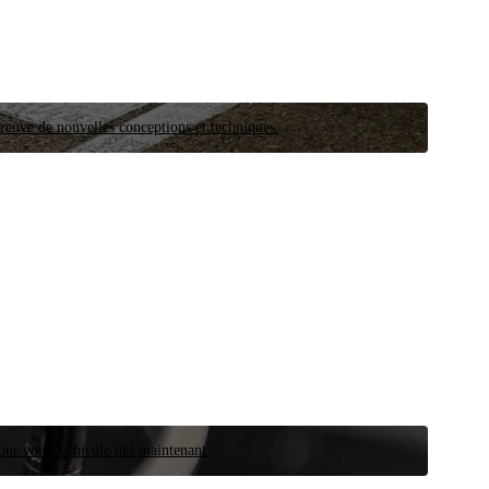
preuve de nouvelles conceptions et techniques.
our votre véhicule dès maintenant.