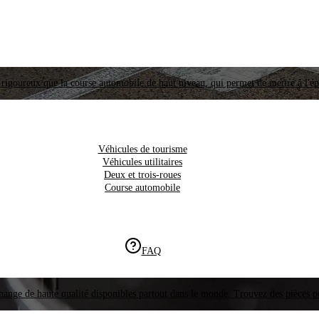
i rigoureux que la course automobile de haut niveau, qui permet de mettre à l'é
Véhicules de tourisme
Véhicules utilitaires
Deux et trois-roues
Course automobile
FAQ
hange de haute qualité disponibles partout dans le monde. Trouvez des pièces p