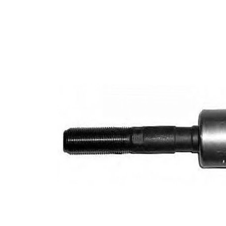
Informations produit
Propriété
Valeur
Longueur
219 mm
Filetage
M16 x 1,5
Article
avec
complémentaire/Info
graisse
complémentaire
synthétique
Taraudage/Filetage
M14 x 1,5
1