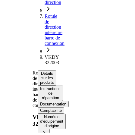
direction
Rotule
de
direction
intérieure,
barre de
connexion
VKDY
322003
Rotule
Détails
de
sur les
produits
direction
intérieure,
Instructions
de
barre
réparation
de
Documentation
connexion
Comptabilité
VKDY
Numéros
d’équipement
322003
d’origine