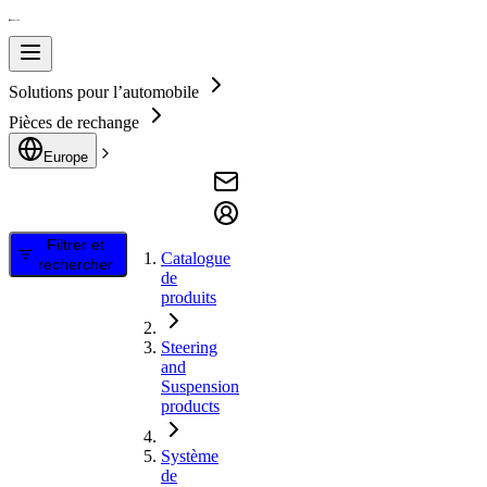
Solutions pour l’automobile
Pièces de rechange
Europe
Filtrer et
Catalogue
rechercher
de
produits
Steering
and
Suspension
products
Système
de