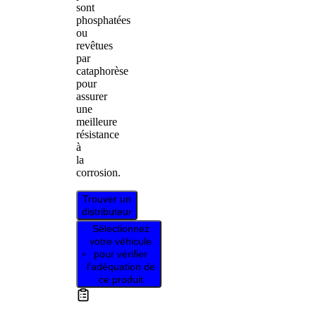
sont
phosphatées
ou
revêtues
par
cataphorèse
pour
assurer
une
meilleure
résistance
à
la
corrosion.
Trouver un
distributeur
Sélectionnez
votre véhicule
pour vérifier
l’adéquation de
ce produit