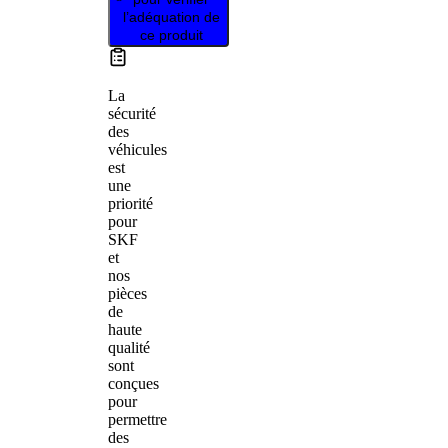
l’adéquation de
ce produit
La
sécurité
des
véhicules
est
une
priorité
pour
SKF
et
nos
pièces
de
haute
qualité
sont
conçues
pour
permettre
des