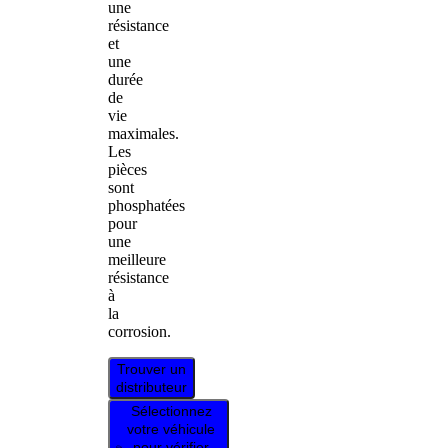
une
résistance
et
une
durée
de
vie
maximales.
Les
pièces
sont
phosphatées
pour
une
meilleure
résistance
à
la
corrosion.
Trouver un
distributeur
Sélectionnez
votre véhicule
pour vérifier