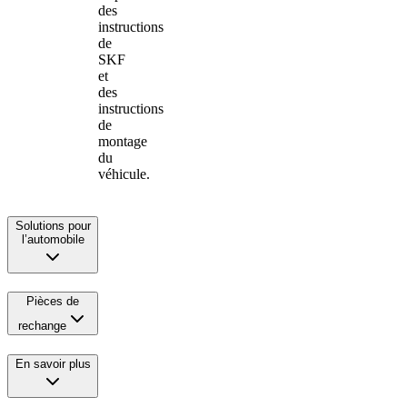
des
instructions
de
SKF
et
des
instructions
de
montage
du
véhicule.
Solutions pour
l’automobile
Pièces de
rechange
En savoir plus