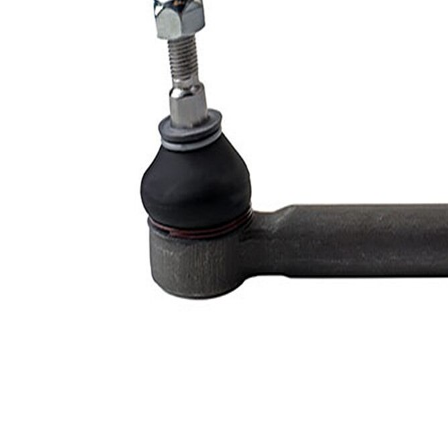
Propriété
Valeur
Article
avec
complémentaire/Info
graisse
complémentaire
synthétique
Numéro d'article en
VKDY
paire
318102