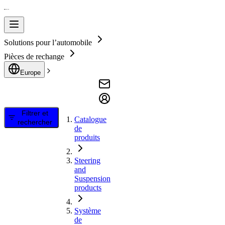
Solutions pour l’automobile
Pièces de rechange
Europe
Filtrer et
Catalogue
rechercher
de
produits
Steering
and
Suspension
products
Système
de