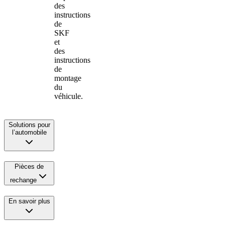
des
instructions
de
SKF
et
des
instructions
de
montage
du
véhicule.
Solutions pour
l’automobile
Pièces de
rechange
En savoir plus