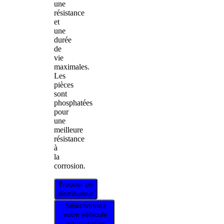
une
résistance
et
une
durée
de
vie
maximales.
Les
pièces
sont
phosphatées
pour
une
meilleure
résistance
à
la
corrosion.
Trouver un
distributeur
Sélectionnez
votre véhicule
pour vérifier