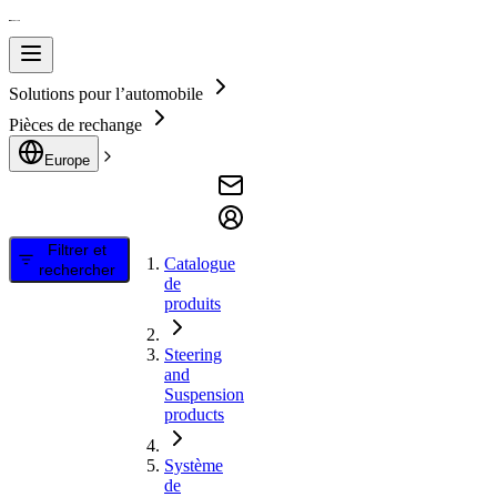
Solutions pour l’automobile
Pièces de rechange
Europe
Filtrer et
Catalogue
rechercher
de
produits
Steering
and
Suspension
products
Système
de