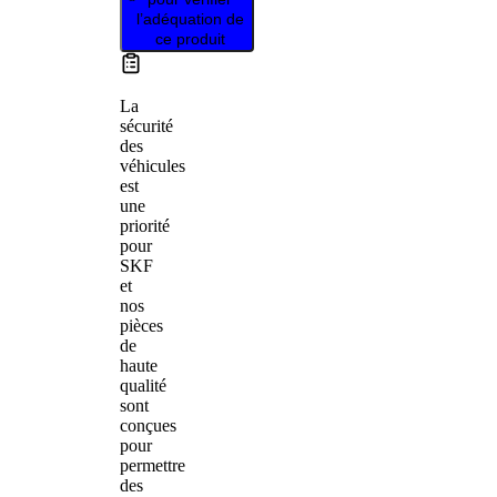
l’adéquation de
ce produit
La
sécurité
des
véhicules
est
une
priorité
pour
SKF
et
nos
pièces
de
haute
qualité
sont
conçues
pour
permettre
des