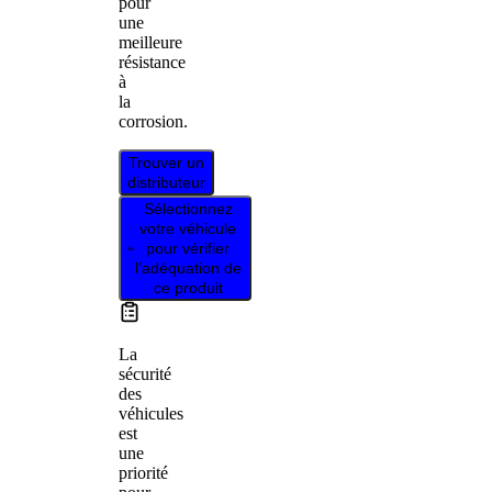
pour
une
meilleure
résistance
à
la
corrosion.
Trouver un
distributeur
Sélectionnez
votre véhicule
pour vérifier
l’adéquation de
ce produit
La
sécurité
des
véhicules
est
une
priorité