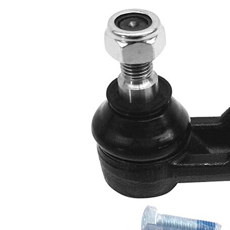
Article
avec
complémentaire/Info
graisse
complémentaire
synthétique
Taraudage/Filetage
M12 x 1,5
1
Numéro d'article en
VKDY
paire
317503