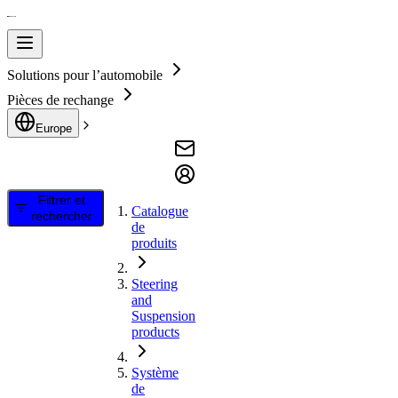
Solutions pour l’automobile
Pièces de rechange
Europe
Filtrer et
Catalogue
rechercher
de
produits
Steering
and
Suspension
products
Système
de