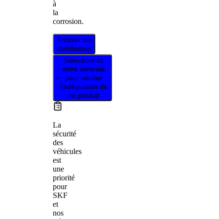
à
la
corrosion.
Trouver un
distributeur
Sélectionnez
votre véhicule
pour vérifier
l’adéquation de
ce produit
La
sécurité
des
véhicules
est
une
priorité
pour
SKF
et
nos