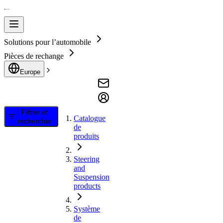
Solutions pour l’automobile
Pièces de rechange
Europe
Filtrer et
Catalogue
rechercher
de
produits
Steering
and
Suspension
products
Système
de