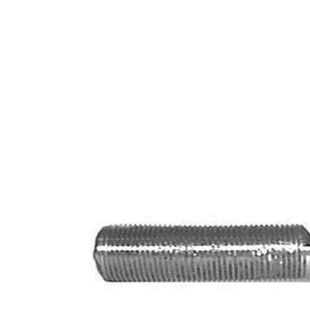
Propriété
Valeur
Longueur
90 mm
M18 x 1,5
Taraudage
mm
M14 x 1,5
Filetage extérieur
mm
Article
avec
complémentaire/Info
graisse
complémentaire
synthétique