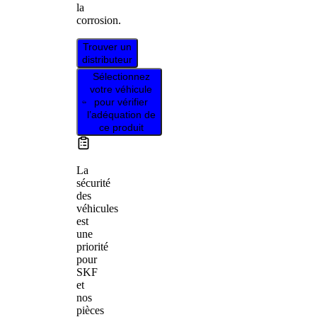
la
corrosion.
Trouver un
distributeur
Sélectionnez
votre véhicule
pour vérifier
l’adéquation de
ce produit
La
sécurité
des
véhicules
est
une
priorité
pour
SKF
et
nos
pièces