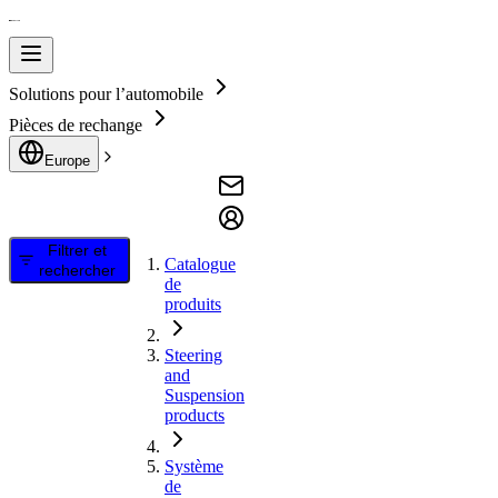
Solutions pour l’automobile
Pièces de rechange
Europe
Filtrer et
Catalogue
rechercher
de
produits
Steering
and
Suspension
products
Système
de