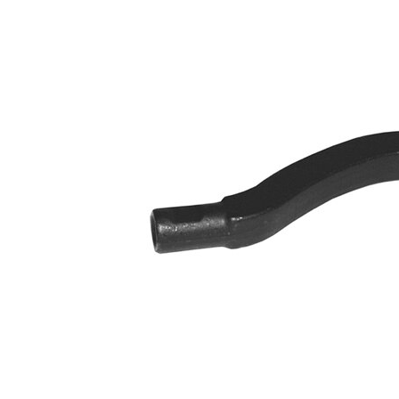
Propriété
Valeur
Longueur
219 mm
Filetage
M14 x 1,5
Article
avec
complémentaire/Info
graisse
complémentaire
synthétique
Taraudage/Filetage
M10 x
1
1,25
Numéro d'article en
VKDY
paire
317000