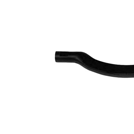
Propriété
Valeur
Longueur
233 mm
Filetage
M14 x 1,5
Article
avec
complémentaire/Info
graisse
complémentaire
synthétique
Taraudage/Filetage
M12 x
1
1,75
Numéro d'article en
VKDY
paire
316057