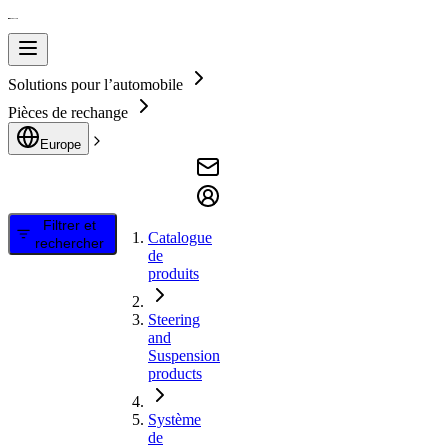
Solutions pour l’automobile
Pièces de rechange
Europe
Filtrer et
Catalogue
rechercher
de
produits
Steering
and
Suspension
products
Système
de