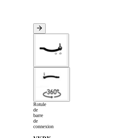
Rotule
de
barre
de
connexion