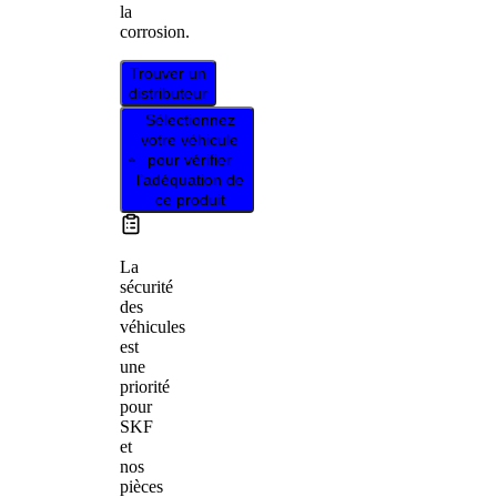
la
corrosion.
Trouver un
distributeur
Sélectionnez
votre véhicule
pour vérifier
l’adéquation de
ce produit
La
sécurité
des
véhicules
est
une
priorité
pour
SKF
et
nos
pièces