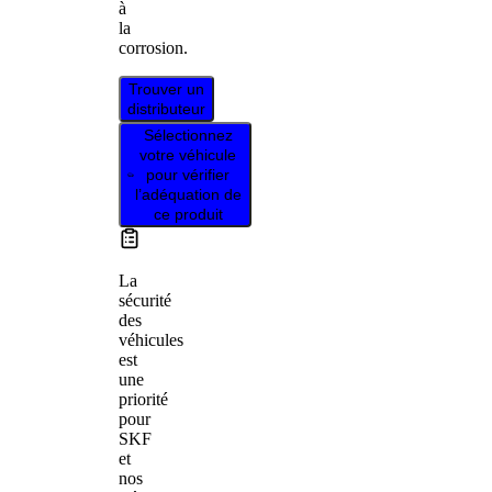
à
la
corrosion.
Trouver un
distributeur
Sélectionnez
votre véhicule
pour vérifier
l’adéquation de
ce produit
La
sécurité
des
véhicules
est
une
priorité
pour
SKF
et
nos