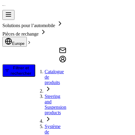
Solutions pour l’automobile
Pièces de rechange
Europe
Filtrer et
Catalogue
rechercher
de
produits
Steering
and
Suspension
products
Système
de