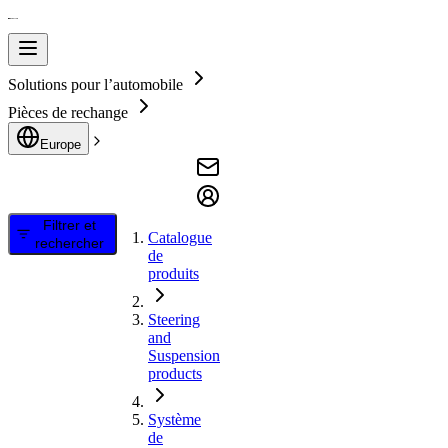
Solutions pour l’automobile
Pièces de rechange
Europe
Filtrer et
Catalogue
rechercher
de
produits
Steering
and
Suspension
products
Système
de