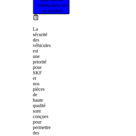
l’adéquation de
ce produit
La
sécurité
des
véhicules
est
une
priorité
pour
SKF
et
nos
pièces
de
haute
qualité
sont
conçues
pour
permettre
des