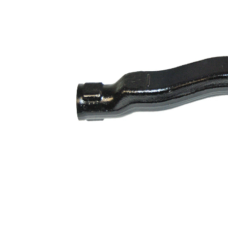
Propriété
Valeur
Article
avec
complémentaire/Info
graisse
complémentaire
synthétique
Numéro d'article en
VKDY
paire
316036