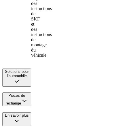
des
instructions
de
SKF
et
des
instructions
de
montage
du
véhicule.
Solutions pour
l’automobile
Pièces de
rechange
En savoir plus