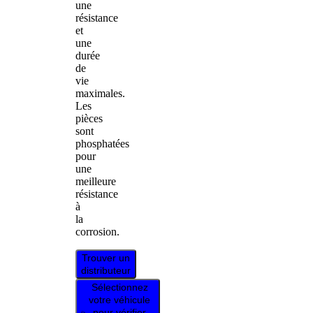
une
résistance
et
une
durée
de
vie
maximales.
Les
pièces
sont
phosphatées
pour
une
meilleure
résistance
à
la
corrosion.
Trouver un
distributeur
Sélectionnez
votre véhicule
pour vérifier